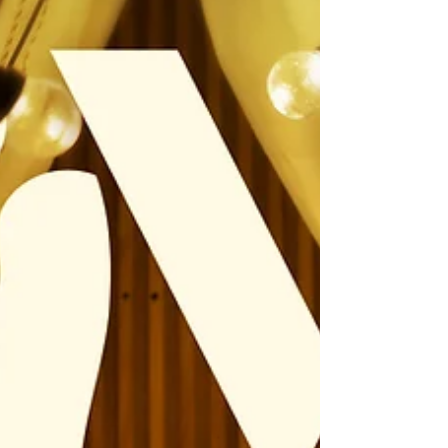
insatisfação é motor que, sob guia do
Espírito de Deus, nos leva a recomeçar já
em fevereiro o Curso Alpha 6 e o Curso
Alpha Jovens 4. Já o dissemos: o Curso
Alpha não