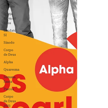
Vozes
Plurais
Igreja
Nova 60
Anos
Laudato
SI
Sínodo
Corpo
de Deus
Alpha
Quaresma
Semana
Santa
Pascoa
Corpo
de Deus
2023