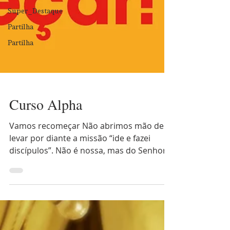
Super_Destaque
Partilha
Partilha
Curso Alpha
Vamos recomeçar Não abrimos mão de
levar por diante a missão “ide e fazei
discípulos”. Não é nossa, mas do Senhor;
e por isso, participamos dela. “É preciso ir
a outros lugares e aldeias”, diz Jesus no
Evangelho, deixando bem clara a sua
visão intencional de chegar mais longe,
mais além do que o já alcançado. A