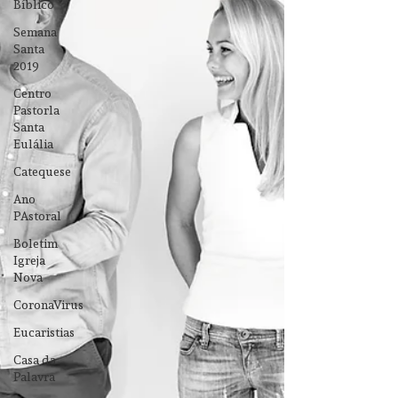
Bíblico
Semana
Santa
2019
Centro
Pastorla
Santa
Eulália
Catequese
Ano
PAstoral
Boletim
Igreja
Nova
CoronaVirus
Eucaristias
Casa da
Palavra