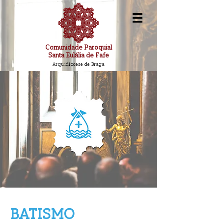
Comunidade Paroquial
Santa Eulália de Fafe
Arquidiocese de Braga
BATISMO