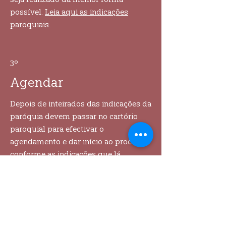
possível.
Leia aqui as indicações
paroquiais.
3º
Agendar
Depois de inteirados das indicações da
paróquia devem passar no cartório
paroquial para efectivar o
agendamento e dar início ao processo
conforme as indicações que lá
receberem.
LINKS ÚTEIS