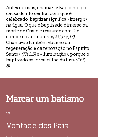
Antes de mais, chama-se Baptismo por
causa do rito central com que é
celebrado: baptizar significa «imergir»
na água. O que é baptizado é imerso na
morte de Cristo e ressurge com Ele
como «nova criatura»
(2 Cor 5,17)
.
Chama-se também «banho da
regeneração e da renovação no Espírito
Santo»
(Tit 3,5)
e «iluminação», porque o
baptizado se torna «filho da luz»
(Ef 5,
8).
Marcar um batismo
1º
Vontade dos Pais