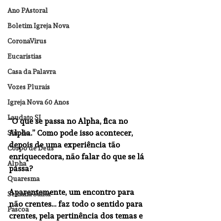
Ano PAstoral
Boletim Igreja Nova
CoronaVirus
Eucaristias
Casa da Palavra
Vozes Plurais
Igreja Nova 60 Anos
Laudato SI
“O que se passa no Alpha, fica no 
Alpha.” Como pode isso acontecer, 
Sínodo
depois de uma experiência tão 
Corpo de Deus
enriquecedora, não falar do que se lá 
Alpha
passa?
Quaresma
Aparentemente, um encontro para 
Semana Santa
não crentes… faz todo o sentido para 
Pascoa
crentes, pela pertinência dos temas e 