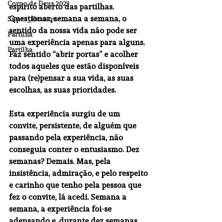
Corpo de Deus 2023
espírito aberto das partilhas. 
Questionar, semana a semana, o 
Super_Destaque
sentido da nossa vida não pode ser 
Partilha
uma experiência apenas para alguns. 
Partilha
Faz sentido “abrir portas” e acolher 
todos aqueles que estão disponíveis 
para (re)pensar a sua vida, as suas 
escolhas, as suas prioridades. 
Esta experiência surgiu de um 
convite, persistente, de alguém que 
passando pela experiência, não 
conseguia conter o entusiasmo. Dez 
semanas? Demais. Mas, pela 
insistência, admiração, e pelo respeito 
e carinho que tenho pela pessoa que 
fez o convite, lá acedi. Semana a 
semana, a experiência foi-se 
adensando e, durante dez semanas, 