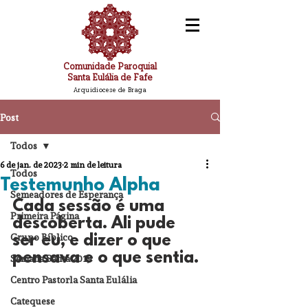
Comunidade Paroquial
Santa Eulália de Fafe
Arquidiocese de Braga
Post
Todos
6 de jan. de 2023
2 min de leitura
Todos
Testemunho Alpha
Semeadores de Esperança
Cada sessão é uma 
Primeira Página
descoberta. Ali pude 
Grupo Bíblico
ser eu, e dizer o que 
pensava e o que sentia.
Semana Santa 2019
Centro Pastorla Santa Eulália
Catequese