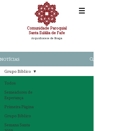
Comunidade Paroquial
Santa Eulália de Fafe
Arquidiocese de Braga
NOTÍCIAS
Grupo Bíblico
Todos
Semeadores de
Esperança
Primeira Página
Grupo Bíblico
Semana Santa
2019