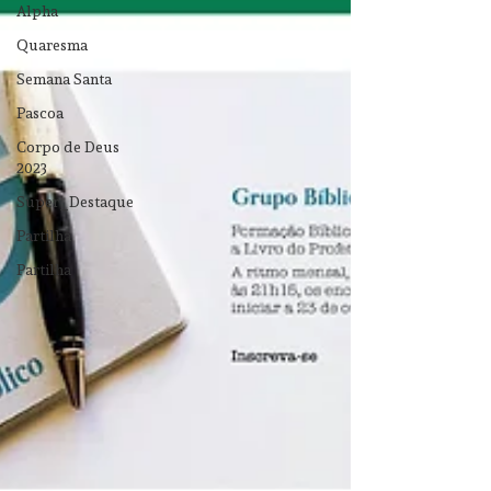
Alpha
Quaresma
Semana Santa
Pascoa
Corpo de Deus
2023
Super_Destaque
Partilha
Partilha