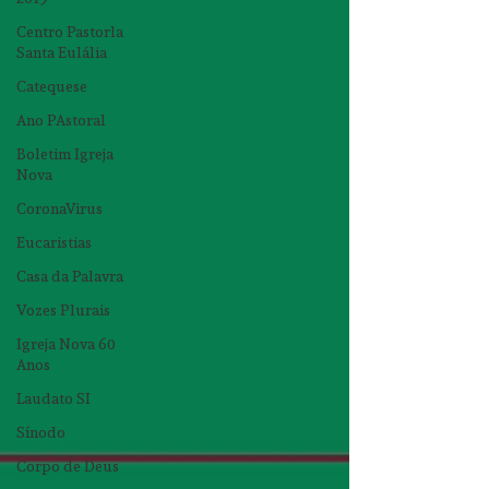
Centro Pastorla
Santa Eulália
Catequese
Ano PAstoral
Boletim Igreja
Nova
CoronaVirus
Eucaristias
Casa da Palavra
Vozes Plurais
Igreja Nova 60
Anos
Laudato SI
Sínodo
Corpo de Deus