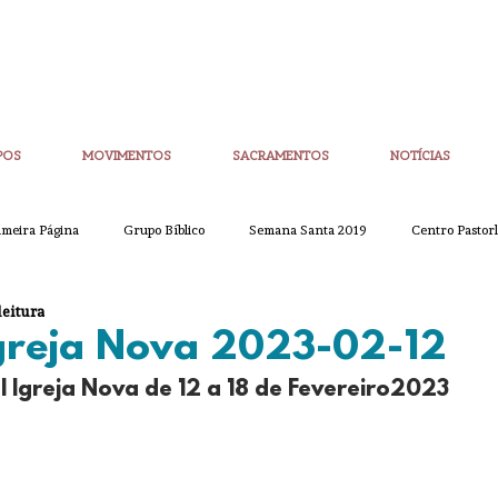
POS
MOVIMENTOS
SACRAMENTOS
NOTÍCIAS
imeira Página
Grupo Bíblico
Semana Santa 2019
Centro Pastorl
leitura
etim Igreja Nova
CoronaVirus
Eucaristias
Casa da Palavra
Igreja Nova 2023-02-12
l Igreja Nova de 12 a 18 de Fevereiro2023
Sínodo
Corpo de Deus
Alpha
Quaresma
Semana San
ue
Partilha
Partilha