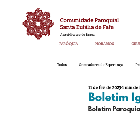
Comunidade Paroquial
Santa Eulália de Fafe
Arquidiocese de Braga
PARÓQUIA
HORÁRIOS
GRU
Todos
Semeadores de Esperança
Pr
11 de fev. de 2023
1 min de 
Catequese
Ano PAstoral
Bol
Boletim 
Boletim Paroquia
Igreja Nova 60 Anos
Laudato SI
Corpo de Deus 2023
Super_Destaq