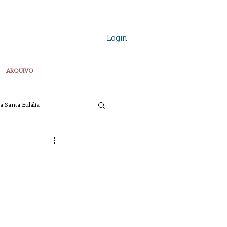
Login
ARQUIVO
a Santa Eulália
Vozes Plurais
ta
Pascoa