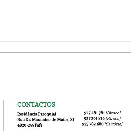
Igreja Nova 19 Julho
1ª I
CONTACTOS
927 481 781
[Pároco]
Residência Paroquial
927 201 816
[Pároco]
Rua Dr. Maximino de Matos
, 81
925 782 480
[Cartório]
4820-255 Fafe