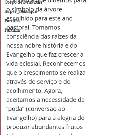
Convido a que olhemos para 
Corpo de Deus 2023
o símbolo da árvore 
Super_Destaque
escolhido para este ano 
Partilha
pastoral. Tomamos 
Partilha
consciência das raízes da 
nossa nobre história e do 
Evangelho que faz crescer a 
vida eclesial. Reconhecemos 
que o crescimento se realiza 
através do serviço e do 
acolhimento. Agora, 
aceitamos a necessidade da 
“poda” (conversão ao 
Evangelho) para a alegria de 
produzir abundantes frutos 