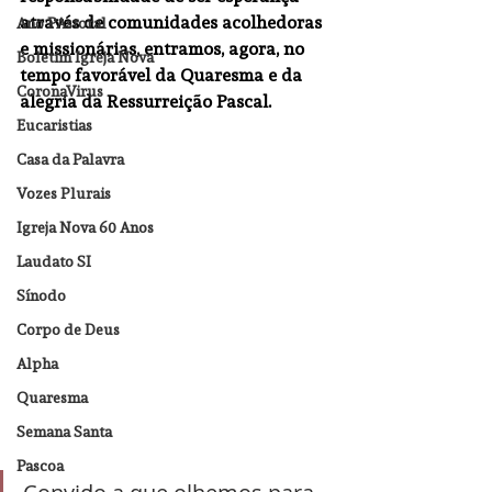
através de comunidades acolhedoras 
Ano PAstoral
e missionárias, entramos, agora, no 
Boletim Igreja Nova
tempo favorável da Quaresma e da 
CoronaVirus
alegria da Ressurreição Pascal.
Eucaristias
Casa da Palavra
Vozes Plurais
Igreja Nova 60 Anos
Laudato SI
Sínodo
Corpo de Deus
Alpha
Quaresma
Semana Santa
Pascoa