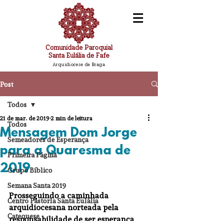
Comunidade Paroquial
Santa Eulália de Fafe
Arquidiocese de Braga
Post
Todos
21 de mar. de 2019
2 min de leitura
Todos
Mensagem Dom Jorge
Semeadores de Esperança
para a Quaresma de
Primeira Página
2019
Grupo Bíblico
Semana Santa 2019
Prosseguindo a caminhada 
Centro Pastorla Santa Eulália
arquidiocesana norteada pela 
Catequese
responsabilidade de ser esperança 