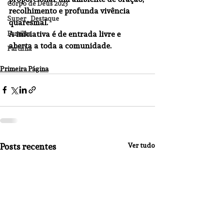
Corpo de Deus 2023
recolhimento e profunda vivência 
Super_Destaque
quaresmal.
A iniciativa é de entrada livre e 
Partilha
aberta a toda a comunidade.
Partilha
Primeira Página
Posts recentes
Ver tudo