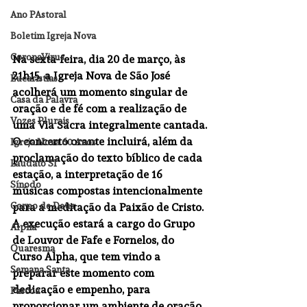
Ano PAstoral
Boletim Igreja Nova
CoronaVirus
Na sexta-feira, dia 20 de março, às 
21h15, a Igreja Nova de São José 
Eucaristias
acolherá um momento singular de 
Casa da Palavra
oração e de fé com a realização de 
Vozes Plurais
uma Via Sacra integralmente cantada.
O concerto orante incluirá, além da 
Igreja Nova 60 Anos
proclamação do texto bíblico de cada 
Laudato SI
estação, a interpretação de 16 
Sínodo
músicas compostas intencionalmente 
Corpo de Deus
para a meditação da Paixão de Cristo.
A execução estará a cargo do Grupo 
Alpha
de Louvor de Fafe e Fornelos, do 
Quaresma
Curso Alpha, que tem vindo a 
Semana Santa
preparar este momento com 
dedicação e empenho, para 
Pascoa
proporcionar um ambiente de oração, 