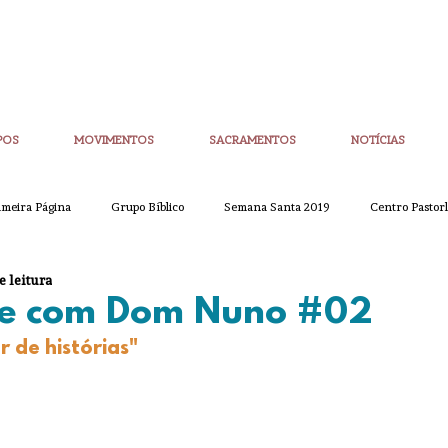
POS
MOVIMENTOS
SACRAMENTOS
NOTÍCIAS
imeira Página
Grupo Bíblico
Semana Santa 2019
Centro Pastorl
e leitura
etim Igreja Nova
CoronaVirus
Eucaristias
Casa da Palavra
e com Dom Nuno #02
r de histórias"
Sínodo
Corpo de Deus
Alpha
Quaresma
Semana San
ue
Partilha
Partilha