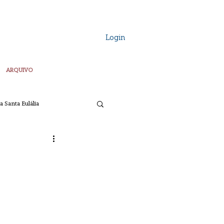
Login
ARQUIVO
a Santa Eulália
Vozes Plurais
ta
Pascoa