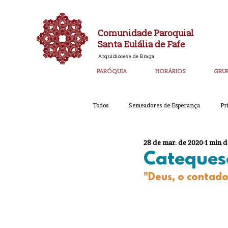
Comunidade Paroquial
Santa Eulália de Fafe
Arquidiocese de Braga
PARÓQUIA
HORÁRIOS
GRU
Todos
Semeadores de Esperança
Pr
28 de mar. de 2020
1 min d
Catequese
Ano PAstoral
Bol
Cateques
"Deus, o contado
Igreja Nova 60 Anos
Laudato SI
Corpo de Deus 2023
Super_Destaq