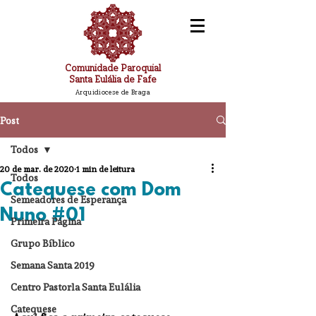
Comunidade Paroquial
Santa Eulália de Fafe
Arquidiocese de Braga
Post
Todos
20 de mar. de 2020
1 min de leitura
Todos
Catequese com Dom
Semeadores de Esperança
Nuno #01
Primeira Página
Grupo Bíblico
Semana Santa 2019
Centro Pastorla Santa Eulália
Catequese