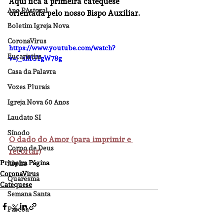
Aqui fica a primeira catequese 
Ano PAstoral
orientada pelo nosso Bispo Auxiliar.
Boletim Igreja Nova
CoronaVirus
https://www.youtube.com/watch?
Eucaristias
v=j_sMGTgW78g
Casa da Palavra
Vozes Plurais
Igreja Nova 60 Anos
Laudato SI
Sínodo
O dado do Amor (para imprimir e 
Corpo de Deus
recortar)
Primeira Página
Alpha
CoronaVirus
Quaresma
Catequese
Semana Santa
Pascoa