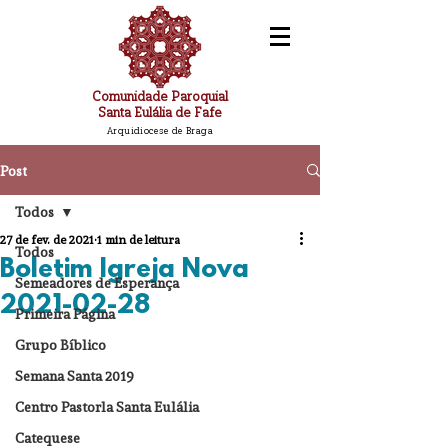
Comunidade Paroquial
Santa Eulália de Fafe
Arquidiocese de Braga
Post
Todos
27 de fev. de 2021
1 min de leitura
Todos
Boletim Igreja Nova
Semeadores de Esperança
2021-02-28
Primeira Página
Grupo Bíblico
Semana Santa 2019
Centro Pastorla Santa Eulália
Catequese