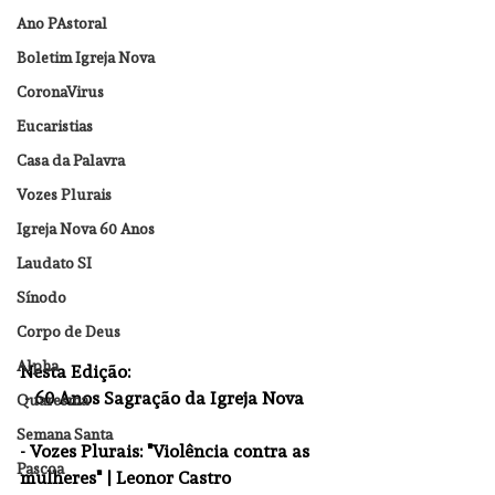
Ano PAstoral
Boletim Igreja Nova
CoronaVirus
Eucaristias
Casa da Palavra
Vozes Plurais
Igreja Nova 60 Anos
Laudato SI
Sínodo
Corpo de Deus
Alpha
Nesta Edição:  
 - 60 Anos Sagração da Igreja Nova
Quaresma
Semana Santa
- Vozes Plurais: "
Violência contra as 
Pascoa
mulheres" |
 Leonor Castro