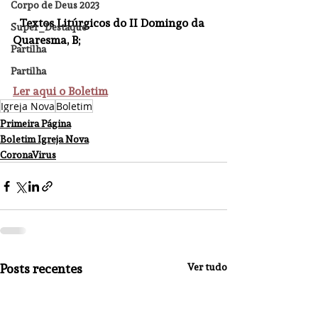
Corpo de Deus 2023
- Textos Litúrgicos do II Domingo da 
Super_Destaque
Quaresma, B;
Partilha
Partilha
Ler aqui o Boletim
Igreja Nova
Boletim
Primeira Página
Boletim Igreja Nova
CoronaVirus
Posts recentes
Ver tudo