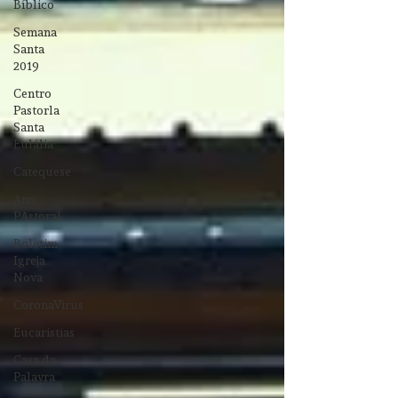
Bíblico
Semana
Santa
2019
Centro
Pastorla
Santa
Eulália
Catequese
Ano
PAstoral
Boletim
Igreja
Nova
CoronaVirus
Eucaristias
Casa da
Palavra