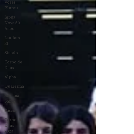
Vozes
Plurais
Igreja
Nova 60
Anos
Laudato
SI
Sínodo
Corpo de
Deus
Alpha
Quaresma
Semana
Santa
Pascoa
Corpo de
Deus
2023