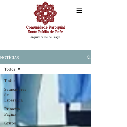
Comunidade Paroquial
Santa Eulália de Fafe
Arquidiocese de Braga
NOTÍCIAS
Todos
Todos
Semeadores
de
Esperança
Primeira
Página
Grupo