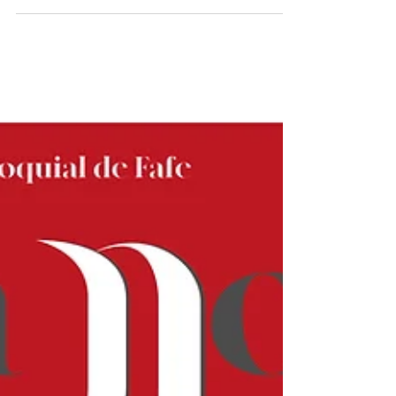
Textos Litúrgicos do Domingo de Páscoa,
B; Ler aqui o Boletim