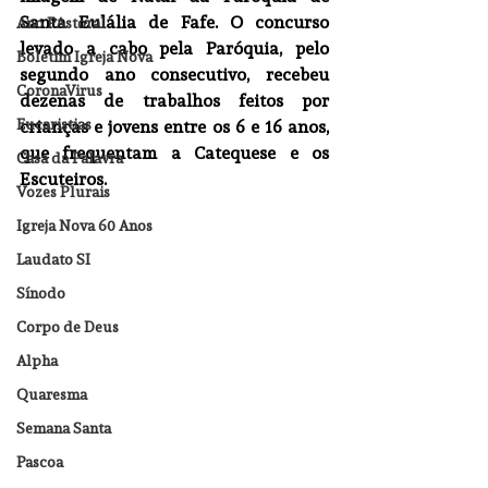
Santa Eulália de Fafe. O concurso 
Ano PAstoral
levado a cabo pela Paróquia, pelo 
Boletim Igreja Nova
segundo ano consecutivo, recebeu 
CoronaVirus
dezenas de trabalhos feitos por 
Eucaristias
crianças e jovens entre os 6 e 16 anos, 
que frequentam a Catequese e os 
Casa da Palavra
Escuteiros. 
Vozes Plurais
Igreja Nova 60 Anos
Laudato SI
Sínodo
Corpo de Deus
Alpha
Quaresma
Semana Santa
Pascoa