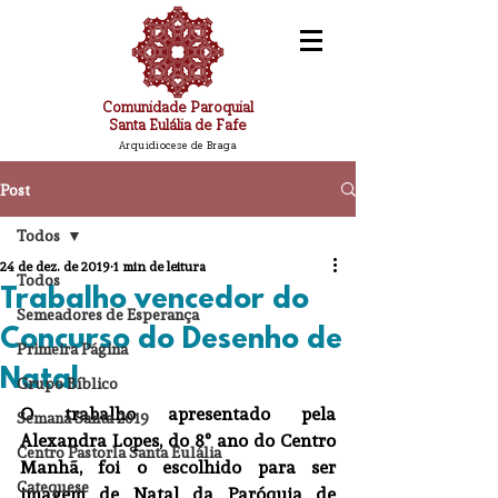
Comunidade Paroquial
Santa Eulália de Fafe
Arquidiocese de Braga
Post
Todos
24 de dez. de 2019
1 min de leitura
Todos
Trabalho vencedor do
Semeadores de Esperança
Concurso do Desenho de
Primeira Página
Natal
Grupo Bíblico
O trabalho apresentado pela 
Semana Santa 2019
Alexandra Lopes, do 8º ano do Centro 
Centro Pastorla Santa Eulália
Manhã, foi o escolhido para ser 
Catequese
imagem de Natal da Paróquia de 