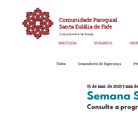
Comunidade Paroquial
Santa Eulália de Fafe
Arquidiocese de Braga
PARÓQUIA
HORÁRIOS
GRU
Todos
Semeadores de Esperança
Pr
15 de mar. de 2023
3 min de
Catequese
Ano PAstoral
Bol
Semana 
Consulte a prog
Igreja Nova 60 Anos
Laudato SI
Corpo de Deus 2023
Super_Destaq