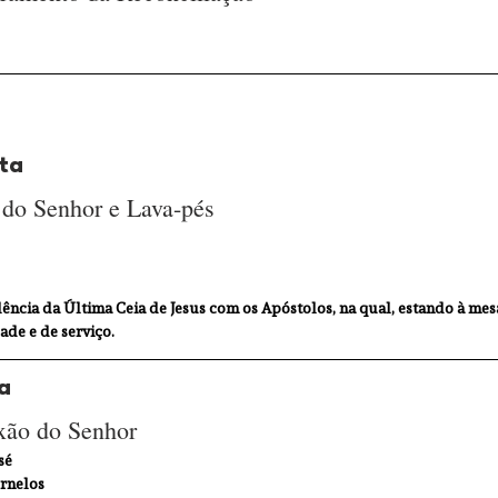
nta
 do Senhor e Lava-pés 
ência da Última Ceia de Jesus com os Apóstolos, na qual, estando à mesa
ade e de serviço.
a
xão do Senhor 
sé 
ornelos