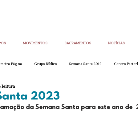
POS
MOVIMENTOS
SACRAMENTOS
NOTÍCIAS
imeira Página
Grupo Bíblico
Semana Santa 2019
Centro Pastorl
 leitura
etim Igreja Nova
CoronaVirus
Eucaristias
Casa da Palavra
Santa 2023
ramação da Semana Santa para este ano de  2 
Sínodo
Corpo de Deus
Alpha
Quaresma
Semana San
ue
Partilha
Partilha