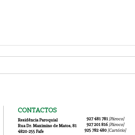
1ª Inscrição na Catequese
Reno
Cat
CONTACTOS
927 481 781
[Pároco]
Residência Paroquial
927 201 816
[Pároco]
Rua Dr. Maximino de Matos
, 81
925 782 480
[Cartório]
4820-255 Fafe