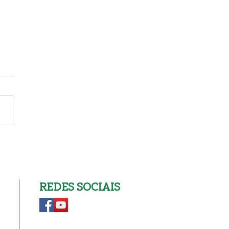
vação Inscrição na
equese
REDES SOCIAIS