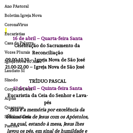
Ano PAstoral
Boletim Igreja Nova
CoronaVirus
Eucaristias
16 de abril – Quarta-feira Santa
Casa da Palavra
Celebração do Sacramento da 
Reconciliação
Vozes Plurais
09.00-10.30 – 
Igreja Nova de São José
Igreja Nova 60 Anos
21.00-22.00 – 
Igreja Nova de São José
Laudato SI
Sínodo
TRÍDUO PASCAL
17 de abril – Quinta-feira Santa
Corpo de Deus
Eucaristia da Ceia do Senhor e Lava-
Alpha
pés
Quaresma
Esta é a memória por excelência da 
Última Ceia de Jesus com os Apóstolos, 
Semana Santa
na qual, estando à mesa, Jesus lhes 
Pascoa
lavou os pés, em sinal de humildade e 