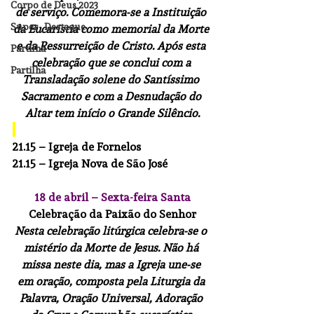
Corpo de Deus 2023
de serviço. Comemora-se a Instituição 
Super_Destaque
da Eucaristia como memorial da Morte 
e da Ressurreição de Cristo. Após esta 
Partilha
celebração que se conclui com a 
Partilha
Transladação solene do Santíssimo 
Sacramento e com a Desnudação do 
Altar tem início o Grande Silêncio.
21.15
 – Igreja de Fornelos
21.15
 – Igreja Nova de São José
18 de abril – Sexta-feira Santa
Celebração da Paixão do Senhor
Nesta celebração litúrgica celebra-se o 
mistério da Morte de Jesus. Não há 
missa neste dia, mas a Igreja une-se 
em oração, composta pela Liturgia da 
Palavra, Oração Universal, Adoração 