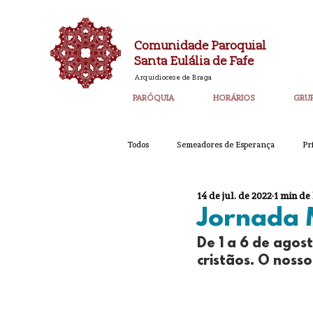
Comunidade Paroquial
Santa Eulália de Fafe
Arquidiocese de Braga
PARÓQUIA
HORÁRIOS
GRU
Todos
Semeadores de Esperança
Pr
14 de jul. de 2022
1 min de 
Catequese
Ano PAstoral
Bol
Jornada 
De 1 a 6 de agos
Igreja Nova 60 Anos
Laudato SI
cristãos. O noss
Corpo de Deus 2023
Super_Destaq