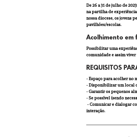
De 26 a 31 de julho de 202
na partilha de experiências
nossa diocese, os jovens p
pavilhões/escolas.
Acolhimento em f
Possibilitar uma experiên
comunidade e assim viver 
REQUISITOS PARA
- Espaço para acolher no m
- Disponibilizar um local 
- Garantir os pequenos al
- Se possível (sendo necess
 - Comunicar e dialogar com os jovens, mesmo que não domine a língua de origem, procurando outras formas de 
interação. 