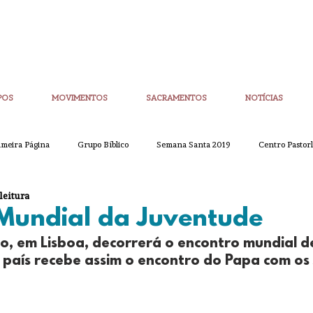
POS
MOVIMENTOS
SACRAMENTOS
NOTÍCIAS
imeira Página
Grupo Bíblico
Semana Santa 2019
Centro Pastorl
leitura
etim Igreja Nova
CoronaVirus
Eucaristias
Casa da Palavra
Mundial da Juventude
to, em Lisboa, decorrerá o encontro mundial de
Sínodo
Corpo de Deus
Alpha
Quaresma
Semana San
o país recebe assim o encontro do Papa com os
ue
Partilha
Partilha