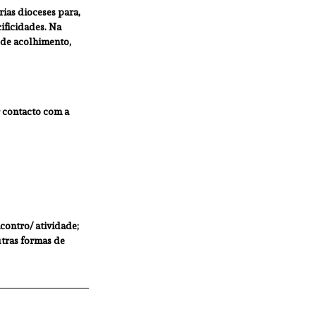
ias dioceses para, 
ificidades. Na 
 de acolhimento, 
 contacto com a 
ncontro/ atividade;