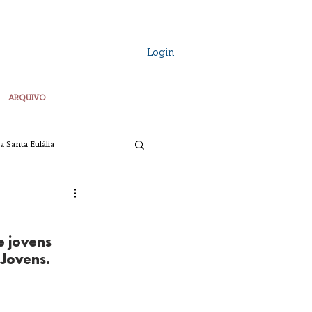
Login
ARQUIVO
a Santa Eulália
Vozes Plurais
 jovens 
ta
Pascoa
 Jovens.