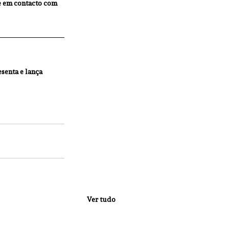
re em contacto com 
senta e lança 
Ver tudo