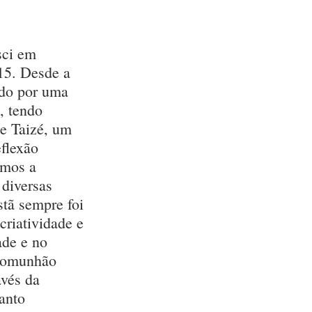
sci em 
15. Desde a 
ado por uma 
, tendo 
e Taizé, um 
flexão 
mos a 
 diversas 
stã sempre foi 
criatividade e 
ade e no 
 comunhão 
vés da 
anto 