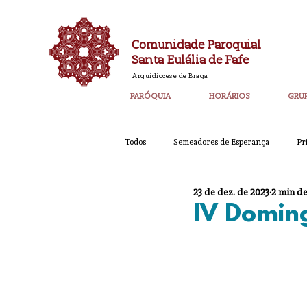
Comunidade Paroquial
Santa Eulália de Fafe
Arquidiocese de Braga
PARÓQUIA
HORÁRIOS
GRU
Todos
Semeadores de Esperança
Pr
23 de dez. de 2023
2 min de
Catequese
Ano PAstoral
Bol
IV Domin
Igreja Nova 60 Anos
Laudato SI
Corpo de Deus 2023
Super_Destaq