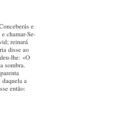
 Conceberás e 
e e chamar-Se-
id; reinará 
ia disse ao 
deu-lhe: «O 
ua sombra. 
parenta 
 daquela a 
sse então: 