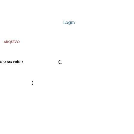
Login
ARQUIVO
a Santa Eulália
Vozes Plurais
ta
Pascoa