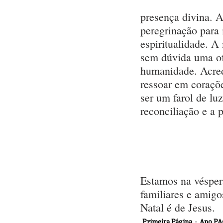
presença divina. 
peregrinação para
espiritualidade. A
sem dúvida uma of
humanidade. Acred
ressoar em coraçõ
ser um farol de lu
reconciliação e a 
Estamos na véspera
familiares e amigo
Natal é de Jesus.
Primeira Página
Ano PA