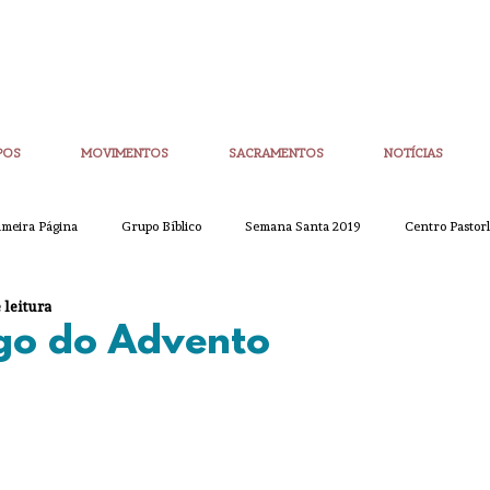
POS
MOVIMENTOS
SACRAMENTOS
NOTÍCIAS
imeira Página
Grupo Bíblico
Semana Santa 2019
Centro Pastorl
 leitura
etim Igreja Nova
CoronaVirus
Eucaristias
Casa da Palavra
go do Advento
Sínodo
Corpo de Deus
Alpha
Quaresma
Semana San
ue
Partilha
Partilha