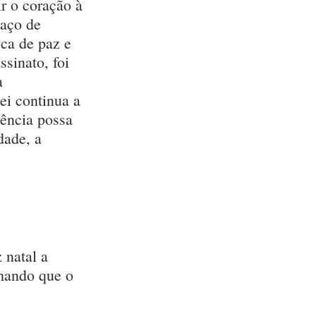
ir o coração à 
aço de 
ca de paz e 
sinato, foi 
a 
i continua a 
ência possa 
dade, a 
 natal a 
nhando que o 