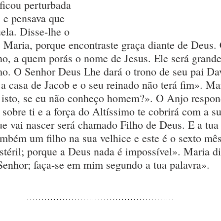
 ficou perturbada 
 e pensava que 
ela. Disse-lhe o 
 Maria, porque encontraste graça diante de Deus.
ho, a quem porás o nome de Jesus. Ele será grand
mo. O Senhor Deus Lhe dará o trono de seu pai Dav
a casa de Jacob e o seu reinado não terá fim». Mar
isto, se eu não conheço homem?». O Anjo respon
á sobre ti e a força do Altíssimo te cobrirá com a s
ue vai nascer será chamado Filho de Deus. E a tua 
mbém um filho na sua velhice e este é o sexto mês
éril; porque a Deus nada é impossível». Maria di
 Senhor; faça-se em mim segundo a tua palavra».