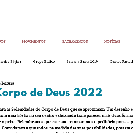
POS
MOVIMENTOS
SACRAMENTOS
NOTÍCIAS
imeira Página
Grupo Bíblico
Semana Santa 2019
Centro Pastorl
 leitura
etim Igreja Nova
CoronaVirus
Eucaristias
Casa da Palavra
orpo de Deus 2022
ra as Solenidades do Corpo de Deus que se aproximam. Um desenho eu
Sínodo
Corpo de Deus
Alpha
Quaresma
Semana San
com uma hóstia no seu centro e deixando transparecer mais duas formas 
 e o peixe. Relembramos que este ano retomaremos o peditório porta a po
a. Convidamos a que todos, na medida das suas possibilidades, possam 
ue
Partilha
Partilha