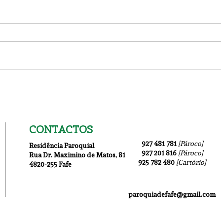
Conc
Boletim Igreja Nova
2024/05/12
CONTACTOS
927 481 781
[Pároco]
Residência Paroquial
927 201 816
[Pároco]
Rua Dr. Maximino de Matos
, 81
925 782 480
[Cartório]
4820-255 Fafe
paroquiadefafe@gmail.com