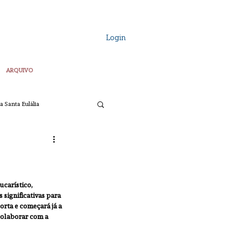
Login
ARQUIVO
a Santa Eulália
Vozes Plurais
carístico, 
ta
Pascoa
significativas para 
rta e começará já a 
colaborar com a 