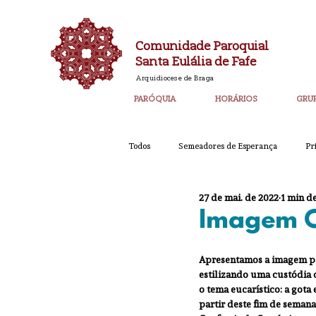
Comunidade Paroquial
Santa Eulália de Fafe
Arquidiocese de Braga
PARÓQUIA
HORÁRIOS
GRU
Todos
Semeadores de Esperança
Pr
27 de mai. de 2022
1 min de
Catequese
Ano PAstoral
Bol
Imagem C
Apresentamos a imagem pa
Igreja Nova 60 Anos
Laudato SI
estilizando uma custódia 
o tema eucarístico: a gota
partir deste fim de seman
Corpo de Deus 2023
Super_Destaq