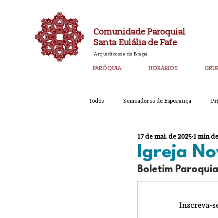
Comunidade Paroquial
Santa Eulália de Fafe
Arquidiocese de Braga
PARÓQUIA
HORÁRIOS
GRU
Todos
Semeadores de Esperança
Pr
17 de mai. de 2025
1 min de
Catequese
Ano PAstoral
Bol
Igreja No
Boletim Paroquia
Igreja Nova 60 Anos
Laudato SI
Inscreva-s
Corpo de Deus 2023
Super_Destaq