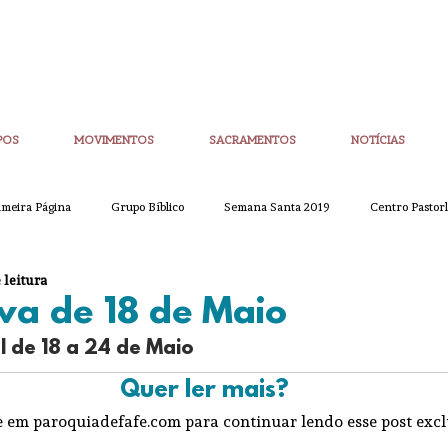
POS
MOVIMENTOS
SACRAMENTOS
NOTÍCIAS
imeira Página
Grupo Bíblico
Semana Santa 2019
Centro Pastorl
 leitura
etim Igreja Nova
CoronaVirus
Eucaristias
Casa da Palavra
va de 18 de Maio
l de 18 a 24 de Maio
Sínodo
Corpo de Deus
Alpha
Quaresma
Semana San
Quer ler mais?
e em paroquiadefafe.com para continuar lendo esse post excl
ue
Partilha
Partilha