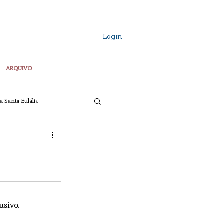
Login
ARQUIVO
a Santa Eulália
Vozes Plurais
ta
Pascoa
usivo.