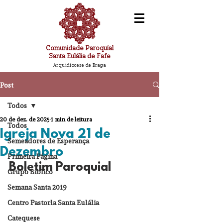
Comunidade Paroquial
Santa Eulália de Fafe
Arquidiocese de Braga
Post
Todos
20 de dez. de 2025
1 min de leitura
Todos
Igreja Nova 21 de
Semeadores de Esperança
Dezembro
Primeira Página
Boletim Paroquial
Grupo Bíblico
Semana Santa 2019
Centro Pastorla Santa Eulália
Catequese