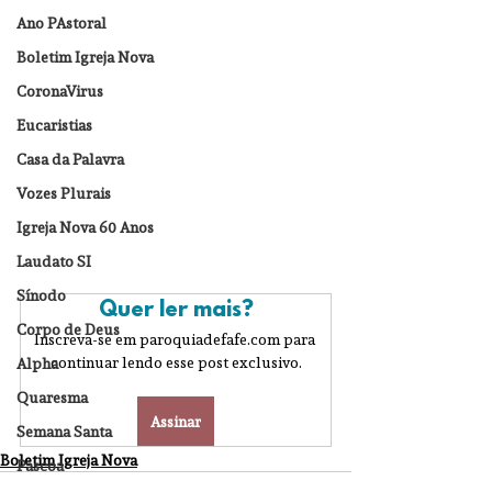
Ano PAstoral
Boletim Igreja Nova
CoronaVirus
Eucaristias
Casa da Palavra
Vozes Plurais
Igreja Nova 60 Anos
Laudato SI
Sínodo
Quer ler mais?
Corpo de Deus
Inscreva-se em paroquiadefafe.com para 
continuar lendo esse post exclusivo.
Alpha
Quaresma
Assinar
Semana Santa
Boletim Igreja Nova
Pascoa