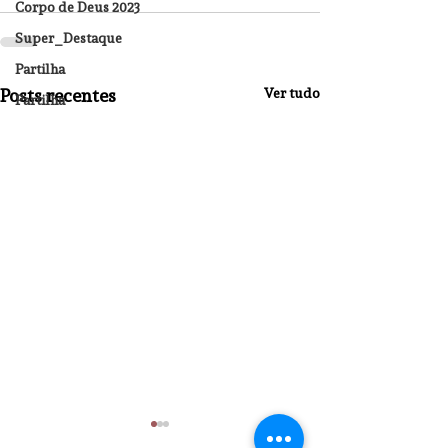
Corpo de Deus 2023
Super_Destaque
Partilha
Posts recentes
Ver tudo
Partilha