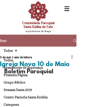
Comunidade Paroquial
Santa Eulália de Fafe
Arquidiocese de Braga
Post
Todos
9 de mai.
1 min de leitura
Todos
Igreja Nova 10 de Maio
Semeadores de Esperança
Boletim Paroquial
Primeira Página
Grupo Bíblico
Semana Santa 2019
Centro Pastorla Santa Eulália
Catequese