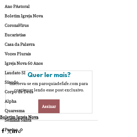
Ano PAstoral
Boletim Igreja Nova
CoronaVirus
Eucaristias
Casa da Palavra
Vozes Plurais
Igreja Nova 60 Anos
Laudato SI
Quer ler mais?
Sínodo
Inscreva-se em paroquiadefafe.com para 
continuar lendo esse post exclusivo.
Corpo de Deus
Alpha
Assinar
Quaresma
Boletim Igreja Nova
Semana Santa
Pascoa