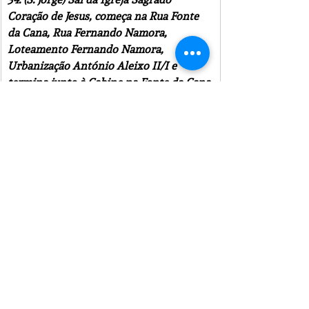
Coração de Jesus, começa na Rua Fonte 
da Cana, Rua Fernando Namora, 
Loteamento Fernando Namora, 
Urbanização António Aleixo II/I e 
termina junto à Cabine na Fonte da Cana.
35. (S. Jorge) Sai da Igreja Sagrado 
Coração de Jesus, começa na Travessa Sol 
Poente, faz a Urbanização José Saramago 
e termina na Urbanização Sol Poente.
36. (Santo Ovídio) Sai da Capela de Santo 
Ovídio, começa na Rua Cidade de 
Guimarães, Rua da Foz, Rua dos Aliados, 
Largo de Santo Ovídio e Rua de S. Brás.
37. (Santo Ovídio) Sai da Capela de Santo 
Ovídio, começa na Rua Cidade de 
Guimarães (a partir do Paço), Travessa 