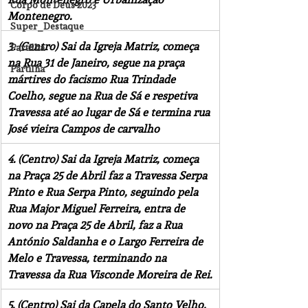
Corpo de Deus 2023
Montenegro.
Super_Destaque
3. (Centro) Sai da Igreja Matriz, começa 
Partilha
na Rua 31 de Janeiro, segue na praça 
Partilha
mártires do facismo Rua Trindade 
Coelho, segue na Rua de Sá e respetiva 
Travessa até ao lugar de Sá e termina rua 
José vieira Campos de carvalho 
4. (Centro) Sai da Igreja Matriz, começa 
na Praça 25 de Abril faz a Travessa Serpa 
Pinto e Rua Serpa Pinto, seguindo pela 
Rua Major Miguel Ferreira, entra de 
novo na Praça 25 de Abril, faz a Rua 
António Saldanha e o Largo Ferreira de 
Melo e Travessa, terminando na 
Travessa da Rua Visconde Moreira de Rei.
5. (Centro) Sai da Capela do Santo Velho, 