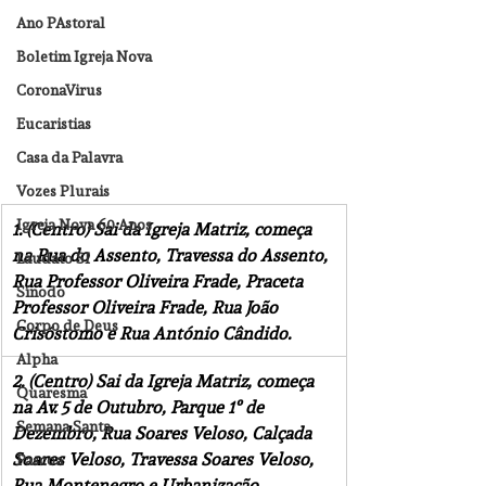
Ano PAstoral
Boletim Igreja Nova
CoronaVirus
Eucaristias
Casa da Palavra
Vozes Plurais
Igreja Nova 60 Anos
1. (Centro) Sai da Igreja Matriz, começa 
na Rua do Assento, Travessa do Assento, 
Laudato SI
Rua Professor Oliveira Frade, Praceta 
Sínodo
Professor Oliveira Frade, Rua João 
Corpo de Deus
Crisóstomo e Rua António Cândido.
Alpha
2. (Centro) Sai da Igreja Matriz, começa 
Quaresma
na Av. 5 de Outubro, Parque 1º de 
Semana Santa
Dezembro, Rua Soares Veloso, Calçada 
Soares Veloso, Travessa Soares Veloso, 
Pascoa
Rua Montenegro e Urbanização 