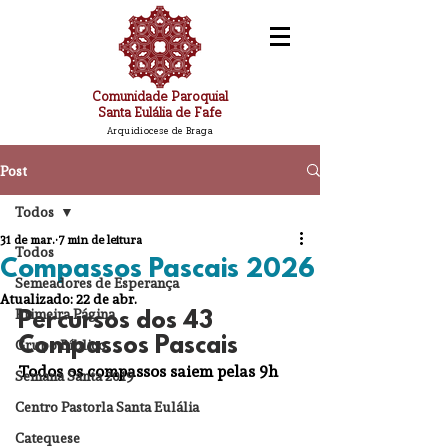
Comunidade Paroquial
Santa Eulália de Fafe
Arquidiocese de Braga
Post
Todos
31 de mar.
7 min de leitura
Todos
Compassos Pascais 2026
Semeadores de Esperança
Atualizado:
22 de abr.
Primeira Página
Percursos dos 43 
Compassos Pascais
Grupo Bíblico
Todos os compassos saiem pelas 9h 
Semana Santa 2019
Centro Pastorla Santa Eulália
Catequese