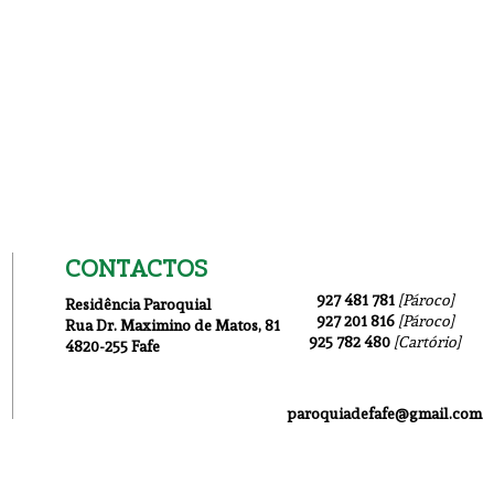
CONTACTOS
927 481 781
[Pároco]
Residência Paroquial
927 201 816
[Pároco]
Rua Dr. Maximino de Matos
, 81
925 782 480
[Cartório]
4820-255 Fafe
Igre
Igreja Nova 19 Julho
paroquiadefafe@gmail.com