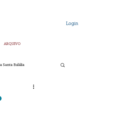
Login
ARQUIVO
a Santa Eulália
Vozes Plurais
o
ta
Pascoa