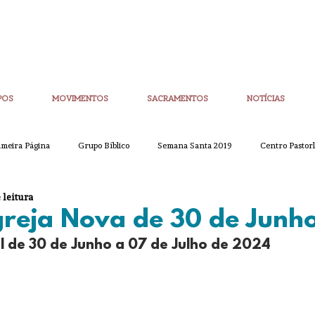
POS
MOVIMENTOS
SACRAMENTOS
NOTÍCIAS
imeira Página
Grupo Bíblico
Semana Santa 2019
Centro Pastorl
 leitura
etim Igreja Nova
CoronaVirus
Eucaristias
Casa da Palavra
greja Nova de 30 de Junh
l de 30 de Junho a 07 de Julho de 2024
Sínodo
Corpo de Deus
Alpha
Quaresma
Semana San
ue
Partilha
Partilha