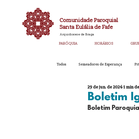
Comunidade Paroquial
Santa Eulália de Fafe
Arquidiocese de Braga
PARÓQUIA
HORÁRIOS
GRU
Todos
Semeadores de Esperança
Pr
29 de jun. de 2024
1 min de
Catequese
Ano PAstoral
Bol
Boletim I
Boletim Paroquia
Igreja Nova 60 Anos
Laudato SI
Corpo de Deus 2023
Super_Destaq