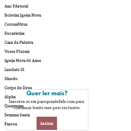
Ano PAstoral
Boletim Igreja Nova
CoronaVirus
Eucaristias
Casa da Palavra
Vozes Plurais
Igreja Nova 60 Anos
Laudato SI
Sínodo
Corpo de Deus
Quer ler mais?
Alpha
Inscreva-se em paroquiadefafe.com para 
Quaresma
continuar lendo esse post exclusivo.
Semana Santa
Assinar
Pascoa