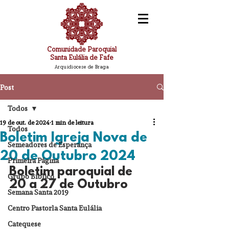
Comunidade Paroquial
Santa Eulália de Fafe
Arquidiocese de Braga
Post
Todos
19 de out. de 2024
1 min de leitura
Todos
Boletim Igreja Nova de
Semeadores de Esperança
20 de Outubro 2024
Primeira Página
Boletim paroquial de 
Grupo Bíblico
20 a 27 de Outubro
Semana Santa 2019
Centro Pastorla Santa Eulália
Catequese