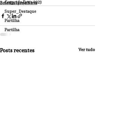
Corpo de Deus 2023
Boletim Igreja Nova
Super_Destaque
Partilha
Partilha
Posts recentes
Ver tudo