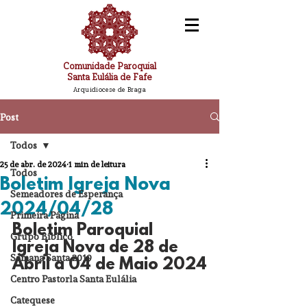
Comunidade Paroquial
Santa Eulália de Fafe
Arquidiocese de Braga
Post
Todos
25 de abr. de 2024
1 min de leitura
Todos
Boletim Igreja Nova
Semeadores de Esperança
2024/04/28
Primeira Página
Boletim Paroquial 
Grupo Bíblico
Igreja 
Nova
 de 28 de 
Semana Santa 2019
Abril a 04 de Maio 2024
Centro Pastorla Santa Eulália
Catequese