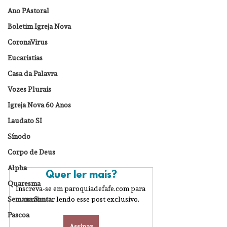
Ano PAstoral
Boletim Igreja Nova
CoronaVirus
Eucaristias
Casa da Palavra
Vozes Plurais
Igreja Nova 60 Anos
Laudato SI
Sínodo
Corpo de Deus
Alpha
Quer ler mais?
Quaresma
Inscreva-se em paroquiadefafe.com para 
Semana Santa
continuar lendo esse post exclusivo.
Pascoa
Assinar