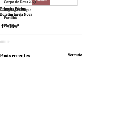
Corpo de Deus 2023
Primeira Página
Super_Destaque
Boletim Igreja Nova
Partilha
Partilha
Posts recentes
Ver tudo