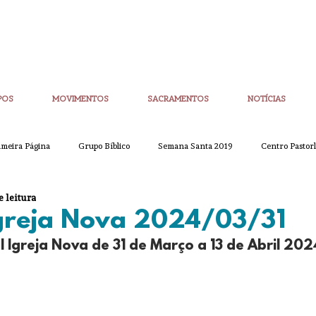
POS
MOVIMENTOS
SACRAMENTOS
NOTÍCIAS
imeira Página
Grupo Bíblico
Semana Santa 2019
Centro Pastorl
e leitura
etim Igreja Nova
CoronaVirus
Eucaristias
Casa da Palavra
Igreja Nova 2024/03/31
l Igreja Nova de 31 de Março a 13 de Abril 202
Sínodo
Corpo de Deus
Alpha
Quaresma
Semana San
ue
Partilha
Partilha