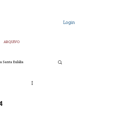
Login
ARQUIVO
a Santa Eulália
Vozes Plurais
4
ta
Pascoa