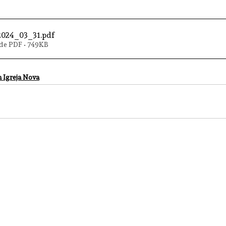
2024_03_31
.pdf
de PDF • 749KB
 Igreja Nova