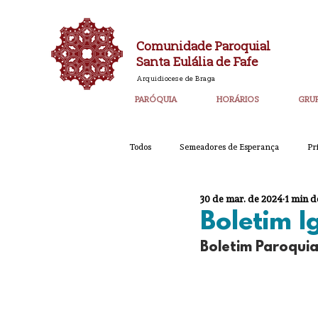
Comunidade Paroquial
Santa Eulália de Fafe
Arquidiocese de Braga
PARÓQUIA
HORÁRIOS
GRU
Todos
Semeadores de Esperança
Pr
30 de mar. de 2024
1 min d
Catequese
Ano PAstoral
Bol
Boletim 
Boletim Paroquia
Igreja Nova 60 Anos
Laudato SI
Corpo de Deus 2023
Super_Destaq