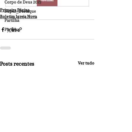
Corpo de Deus 2023
Primeira Página
Super_Destaque
Boletim Igreja Nova
Partilha
Partilha
Posts recentes
Ver tudo