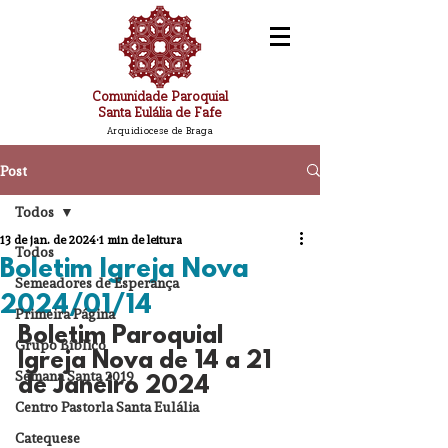
Comunidade Paroquial
Santa Eulália de Fafe
Arquidiocese de Braga
Post
Todos
13 de jan. de 2024
1 min de leitura
Todos
Boletim Igreja Nova
Semeadores de Esperança
2024/01/14
Primeira Página
Boletim Paroquial 
Grupo Bíblico
Igreja Nova de 14 a 21 
Semana Santa 2019
de Janeiro 2024
Centro Pastorla Santa Eulália
Catequese