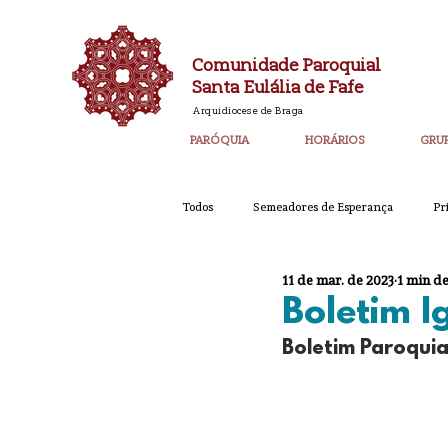
Comunidade Paroquial
Santa Eulália de Fafe
Arquidiocese de Braga
PARÓQUIA
HORÁRIOS
GRU
Todos
Semeadores de Esperança
Pr
11 de mar. de 2023
1 min de
Catequese
Ano PAstoral
Bol
Boletim 
Boletim Paroquia
Igreja Nova 60 Anos
Laudato SI
Corpo de Deus 2023
Super_Destaq