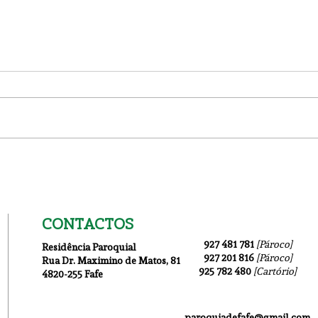
Igreja Nova 19 Julho
1ª I
CONTACTOS
927 481 781
[Pároco]
Residência Paroquial
927 201 816
[Pároco]
Rua Dr. Maximino de Matos
, 81
925 782 480
[Cartório]
4820-255 Fafe
paroquiadefafe@gmail.com