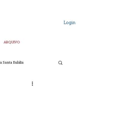
Login
ARQUIVO
a Santa Eulália
Vozes Plurais
ta
Pascoa