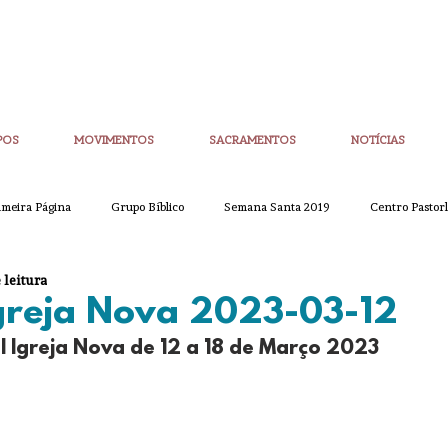
POS
MOVIMENTOS
SACRAMENTOS
NOTÍCIAS
imeira Página
Grupo Bíblico
Semana Santa 2019
Centro Pastorl
 leitura
etim Igreja Nova
CoronaVirus
Eucaristias
Casa da Palavra
Igreja Nova 2023-03-12
l Igreja Nova de 12 a 18 de Março 2023
Sínodo
Corpo de Deus
Alpha
Quaresma
Semana San
ue
Partilha
Partilha