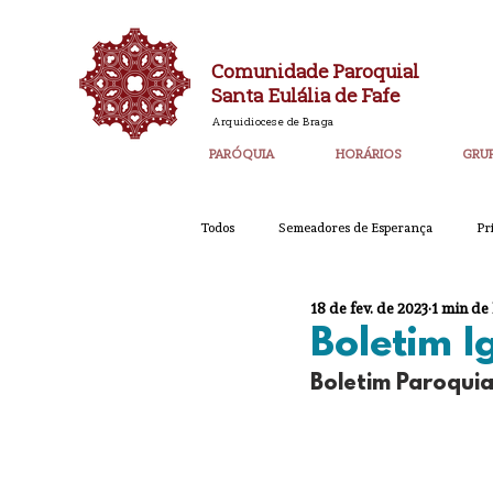
Comunidade Paroquial
Santa Eulália de Fafe
Arquidiocese de Braga
PARÓQUIA
HORÁRIOS
GRU
Todos
Semeadores de Esperança
Pr
18 de fev. de 2023
1 min de 
Catequese
Ano PAstoral
Bol
Boletim 
Boletim Paroquia
Igreja Nova 60 Anos
Laudato SI
Corpo de Deus 2023
Super_Destaq