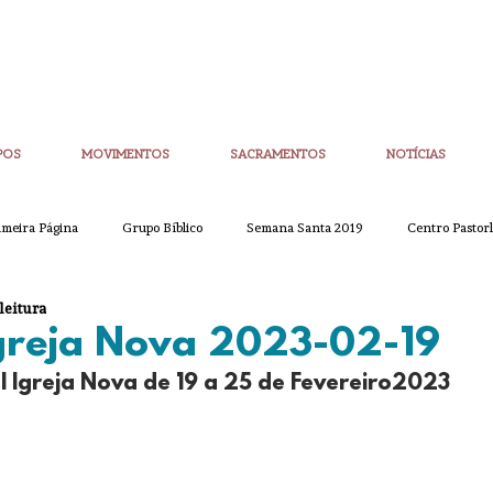
POS
MOVIMENTOS
SACRAMENTOS
NOTÍCIAS
imeira Página
Grupo Bíblico
Semana Santa 2019
Centro Pastorl
leitura
etim Igreja Nova
CoronaVirus
Eucaristias
Casa da Palavra
Igreja Nova 2023-02-19
l Igreja Nova de 19 a 25 de Fevereiro2023
Sínodo
Corpo de Deus
Alpha
Quaresma
Semana San
ue
Partilha
Partilha