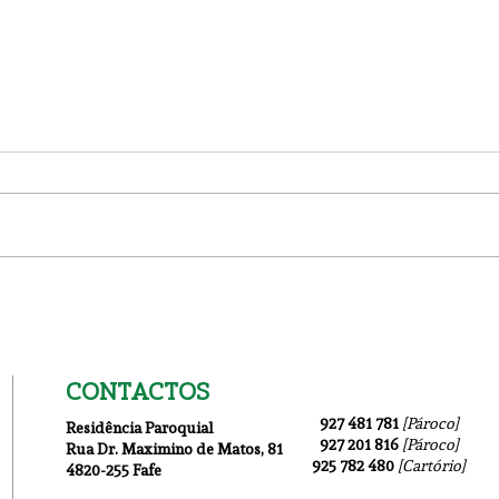
Igreja Nova 19 Julho
1ª I
CONTACTOS
927 481 781
[Pároco]
Residência Paroquial
927 201 816
[Pároco]
Rua Dr. Maximino de Matos
, 81
925 782 480
[Cartório]
4820-255 Fafe