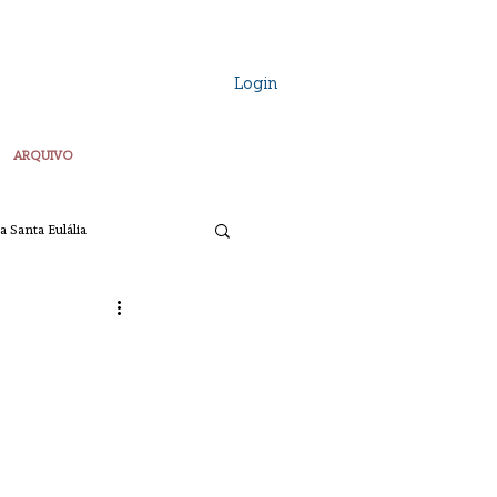
Login
ARQUIVO
a Santa Eulália
Vozes Plurais
ta
Pascoa