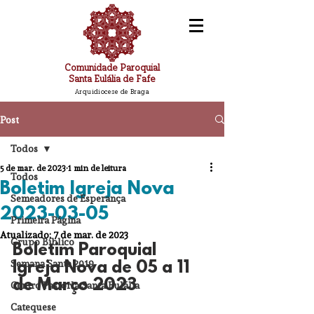
Comunidade Paroquial
Santa Eulália de Fafe
Arquidiocese de Braga
Post
Todos
5 de mar. de 2023
1 min de leitura
Todos
Boletim Igreja Nova
Semeadores de Esperança
2023-03-05
Primeira Página
Atualizado:
7 de mar. de 2023
Grupo Bíblico
Boletim Paroquial 
Semana Santa 2019
Igreja Nova de 05 a 11 
de Março 2023
Centro Pastorla Santa Eulália
Catequese