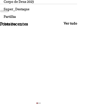
Corpo de Deus 2023
Super_Destaque
Partilha
Posts recentes
Ver tudo
Partilha