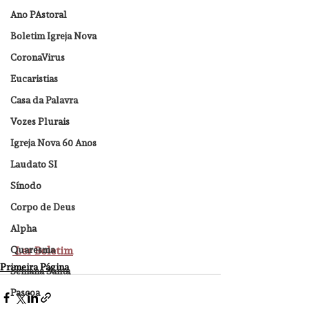
Ano PAstoral
Boletim Igreja Nova
CoronaVirus
Eucaristias
Casa da Palavra
Vozes Plurais
Igreja Nova 60 Anos
Laudato SI
Sínodo
Corpo de Deus
Alpha
Quaresma
 Ler Boletim
Primeira Página
Semana Santa
Pascoa