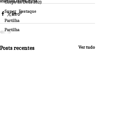
Boletim Igreja Nova
Corpo de Deus 2023
Super_Destaque
Partilha
Partilha
Posts recentes
Ver tudo