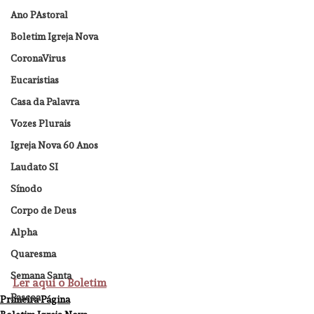
Ano PAstoral
Boletim Igreja Nova
CoronaVirus
Eucaristias
Casa da Palavra
Vozes Plurais
Igreja Nova 60 Anos
Laudato SI
Sínodo
Corpo de Deus
Alpha
Quaresma
Semana Santa
Ler aqui o Boletim
Pascoa
Primeira Página