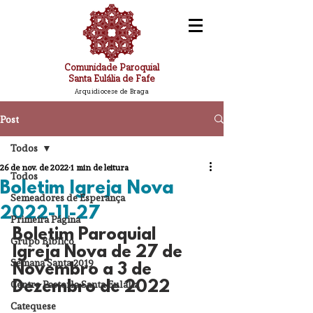
Comunidade Paroquial
Santa Eulália de Fafe
Arquidiocese de Braga
Post
Todos
26 de nov. de 2022
1 min de leitura
Todos
Boletim Igreja Nova
Semeadores de Esperança
2022-11-27
Primeira Página
Boletim Paroquial 
Grupo Bíblico
Igreja Nova de 27 de 
Semana Santa 2019
Novembro a 3 de 
Centro Pastorla Santa Eulália
Dezembro de 2022
Catequese