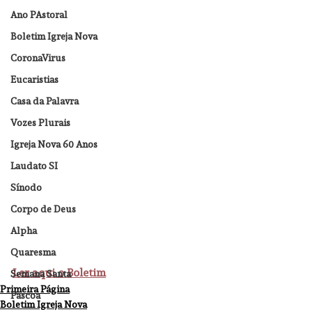
Ano PAstoral
Boletim Igreja Nova
CoronaVirus
Eucaristias
Casa da Palavra
Vozes Plurais
Igreja Nova 60 Anos
Laudato SI
Sínodo
Corpo de Deus
Alpha
Quaresma
Ler aqui o Boletim
Semana Santa
Primeira Página
Pascoa
Boletim Igreja Nova