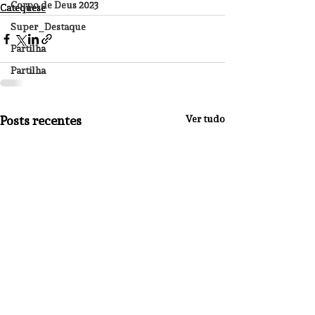
Corpo de Deus 2023
Catequese
Super_Destaque
Partilha
Partilha
Posts recentes
Ver tudo