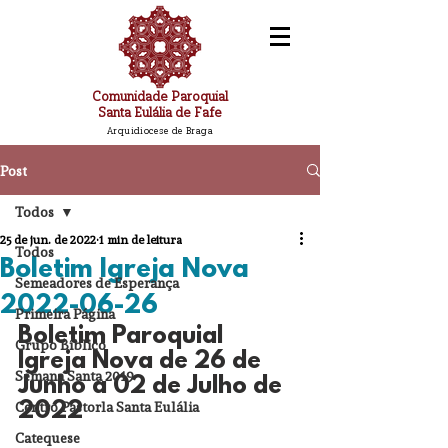
Comunidade Paroquial
Santa Eulália de Fafe
Arquidiocese de Braga
Post
Todos
25 de jun. de 2022
1 min de leitura
Todos
Boletim Igreja Nova
Semeadores de Esperança
2022-06-26
Primeira Página
Boletim Paroquial 
Grupo Bíblico
Igreja Nova de 26 de 
Semana Santa 2019
Junho a 02 de Julho de 
Centro Pastorla Santa Eulália
2022
Catequese