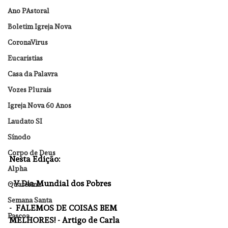
Ano PAstoral
Boletim Igreja Nova
CoronaVirus
Eucaristias
Casa da Palavra
Vozes Plurais
Igreja Nova 60 Anos
Laudato SI
Sínodo
Corpo de Deus
Nesta Edição:  
Alpha
- V Dia Mundial dos Pobres
Quaresma
Semana Santa
-  FALEMOS DE COISAS BEM 
Pascoa
MELHORES! - Artigo de Carla 