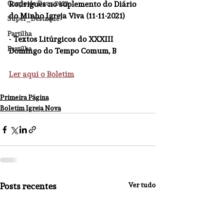
Corpo de Deus 2023
Rodrigues no suplemento do Diário 
do Minho Igreja Viva (11-11-2021)
Super_Destaque
Partilha
- Textos Litúrgicos do XXXIII 
Partilha
Domingo do Tempo Comum, B
Ler aqui o Boletim
Primeira Página
Boletim Igreja Nova
Posts recentes
Ver tudo