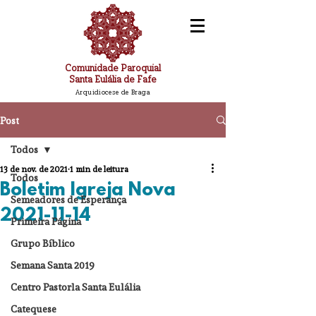
Comunidade Paroquial
Santa Eulália de Fafe
Arquidiocese de Braga
Post
Todos
13 de nov. de 2021
1 min de leitura
Todos
Boletim Igreja Nova
Semeadores de Esperança
2021-11-14
Primeira Página
Grupo Bíblico
Semana Santa 2019
Centro Pastorla Santa Eulália
Catequese