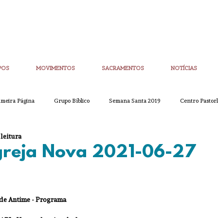
POS
MOVIMENTOS
SACRAMENTOS
NOTÍCIAS
imeira Página
Grupo Bíblico
Semana Santa 2019
Centro Pastorl
 leitura
etim Igreja Nova
CoronaVirus
Eucaristias
Casa da Palavra
Igreja Nova 2021-06-27
Sínodo
Corpo de Deus
Alpha
Quaresma
Semana San
 de Antime - Programa
ue
Partilha
Partilha