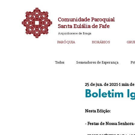
Comunidade Paroquial
Santa Eulália de Fafe
Arquidiocese de Braga
PARÓQUIA
HORÁRIOS
GRU
Todos
Semeadores de Esperança
Pr
25 de jun. de 2021
1 min de
Catequese
Ano PAstoral
Bol
Boletim 
Nesta Edição:  
Igreja Nova 60 Anos
Laudato SI
- Festas de Nossa Senhora
Corpo de Deus 2023
Super_Destaq