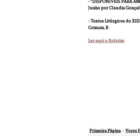
- "DISPONÍVEIS PARA AMAR
Junho por Claudia Gonçal
- Textos Litúrgicos do XI
Comum, B
Ler aqui o Boletim
Primeira Página
Vozes P