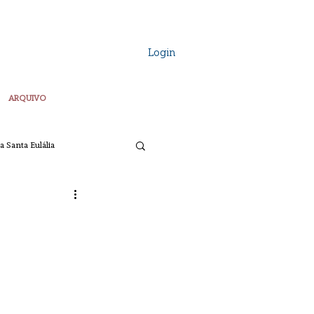
Login
ARQUIVO
a Santa Eulália
Vozes Plurais
ta
Pascoa