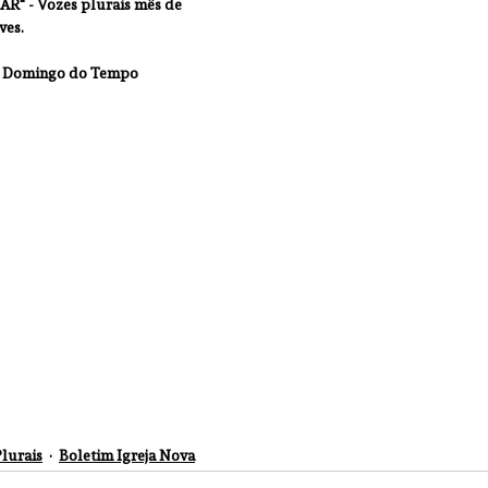
" - Vozes plurais mês de 
ves.
II Domingo do Tempo 
lurais
Boletim Igreja Nova