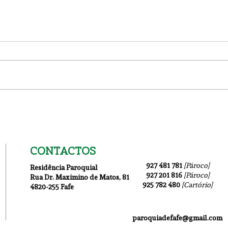
Igre
Igreja Nova 26 de Julho
CONTACTOS
927 481 781
[Pároco]
Residência Paroquial
927 201 816
[Pároco]
Rua Dr. Maximino de Matos
, 81
925 782 480
[Cartório]
4820-255 Fafe
paroquiadefafe@gmail.com