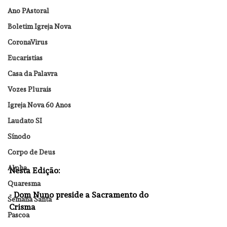
Ano PAstoral
Boletim Igreja Nova
CoronaVirus
Eucaristias
Casa da Palavra
Vozes Plurais
Igreja Nova 60 Anos
Laudato SI
Sínodo
Corpo de Deus
Alpha
Nesta Edição:  
Quaresma
- Dom Nuno preside a Sacramento do 
Semana Santa
Crisma
Pascoa