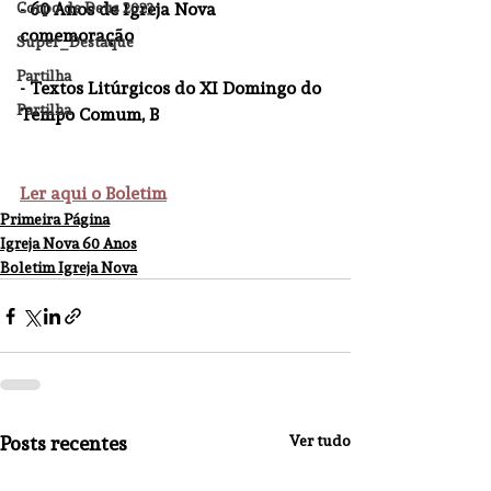
Corpo de Deus 2023
- 60 Anos de Igreja Nova 
comemoração
Super_Destaque
Partilha
- Textos Litúrgicos do XI Domingo do 
Partilha
Tempo Comum, B
Ler aqui o Boletim
Primeira Página
Igreja Nova 60 Anos
Boletim Igreja Nova
Posts recentes
Ver tudo