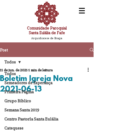
Comunidade Paroquial
Santa Eulália de Fafe
Arquidiocese de Braga
Post
Todos
11 de jun. de 2021
1 min de leitura
Todos
Boletim Igreja Nova
Semeadores de Esperança
2021-06-13
Primeira Página
Grupo Bíblico
Semana Santa 2019
Centro Pastorla Santa Eulália
Catequese