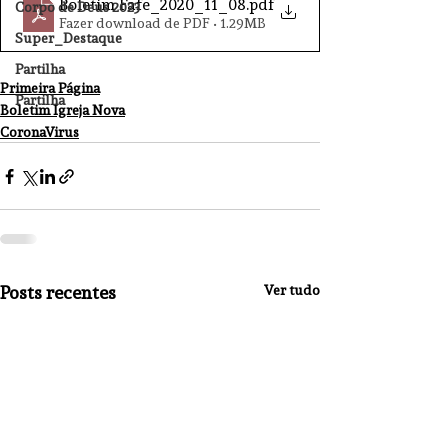
Boletim Fafe_2020_11_08
.pdf
Corpo de Deus 2023
Fazer download de PDF • 1.29MB
Super_Destaque
Partilha
Primeira Página
Partilha
Boletim Igreja Nova
CoronaVirus
Posts recentes
Ver tudo