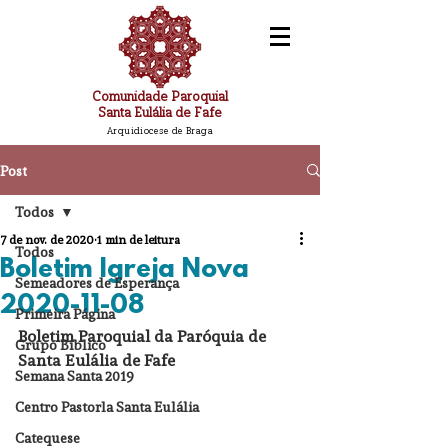
Comunidade Paroquial
Santa Eulália de Fafe
Arquidiocese de Braga
Post
Todos
7 de nov. de 2020
1 min de leitura
Todos
Boletim Igreja Nova
Semeadores de Esperança
2020-11-08
Primeira Página
Boletim Paroquial da Paróquia de 
Grupo Bíblico
Santa Eulália de Fafe
Semana Santa 2019
Centro Pastorla Santa Eulália
Catequese