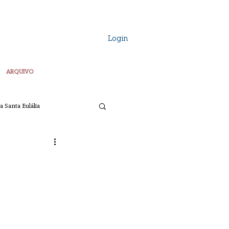
Login
ARQUIVO
a Santa Eulália
Vozes Plurais
ta
Pascoa