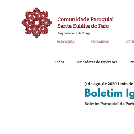
Comunidade Paroquial
Santa Eulália de Fafe
Arquidiocese de Braga
PARÓQUIA
HORÁRIOS
GRU
Todos
Semeadores de Esperança
Pr
9 de ago. de 2020
1 min de
Catequese
Ano PAstoral
Bol
Boletim 
Boletim Paroquial da Paró
Igreja Nova 60 Anos
Laudato SI
Corpo de Deus 2023
Super_Destaq