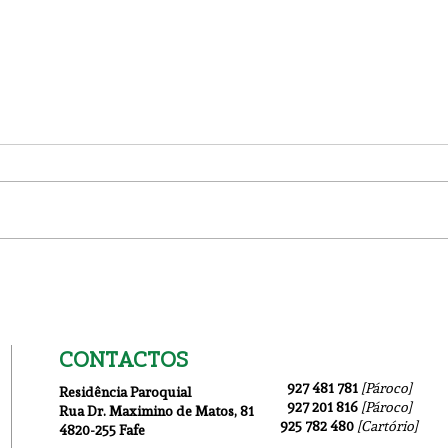
Igreja Nova 19 Julho
1ª I
CONTACTOS
927 481 781
[Pároco]
Residência Paroquial
927 201 816
[Pároco]
Rua Dr. Maximino de Matos
, 81
925 782 480
[Cartório]
4820-255 Fafe