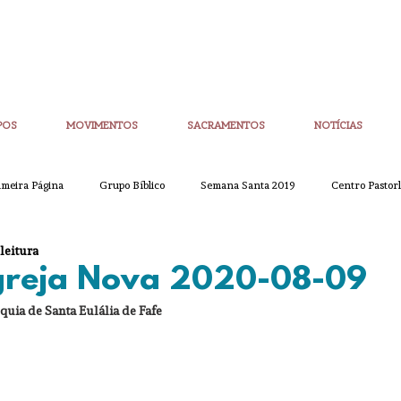
POS
MOVIMENTOS
SACRAMENTOS
NOTÍCIAS
imeira Página
Grupo Bíblico
Semana Santa 2019
Centro Pastorl
 leitura
etim Igreja Nova
CoronaVirus
Eucaristias
Casa da Palavra
Igreja Nova 2020-08-09
quia de Santa Eulália de Fafe
Sínodo
Corpo de Deus
Alpha
Quaresma
Semana San
ue
Partilha
Partilha