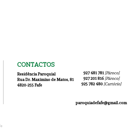
CONTACTOS
927 481 781
[Pároco]
Residência Paroquial
927 201 816
[Pároco]
Rua Dr. Maximino de Matos
, 81
925 782 480
[Cartório]
4820-255 Fafe
Igreja Nova 19 Julho
1ª I
paroquiadefafe@gmail.com
fe