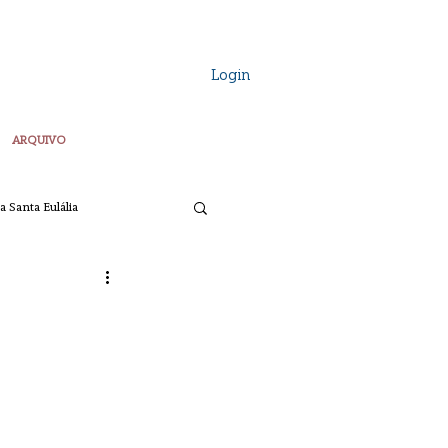
Login
ARQUIVO
a Santa Eulália
Vozes Plurais
ta
Pascoa