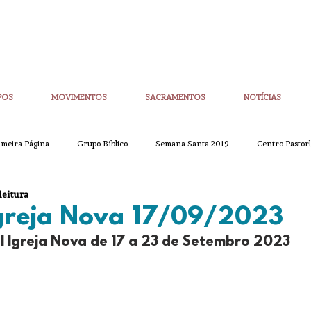
POS
MOVIMENTOS
SACRAMENTOS
NOTÍCIAS
imeira Página
Grupo Bíblico
Semana Santa 2019
Centro Pastorl
leitura
etim Igreja Nova
CoronaVirus
Eucaristias
Casa da Palavra
Igreja Nova 17/09/2023
l Igreja Nova de 17 a 23 de Setembro 2023
Sínodo
Corpo de Deus
Alpha
Quaresma
Semana San
ue
Partilha
Partilha