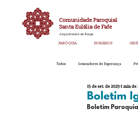
Comunidade Paroquial
Santa Eulália de Fafe
Arquidiocese de Braga
PARÓQUIA
HORÁRIOS
GRU
Todos
Semeadores de Esperança
Pr
15 de set. de 2023
1 min de 
Catequese
Ano PAstoral
Bol
Boletim 
Boletim Paroquia
Igreja Nova 60 Anos
Laudato SI
Corpo de Deus 2023
Super_Destaq