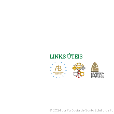
LINKS ÚTEIS
Igreja Nova 26 de Julho
© 2024 por
Paróquia de Santa Eulália de Fa