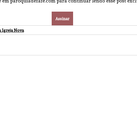
e em paroquiadefafe.com para continuar lendo esse post excl
Assinar
 Igreja Nova