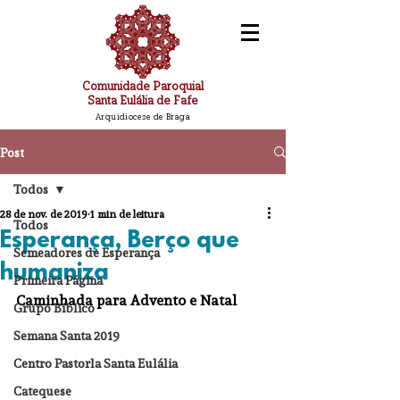
Comunidade Paroquial
Santa Eulália de Fafe
Arquidiocese de Braga
Post
Todos
28 de nov. de 2019
1 min de leitura
Todos
Esperança, Berço que
Semeadores de Esperança
humaniza
Primeira Página
Caminhada para Advento e Natal
Grupo Bíblico
Semana Santa 2019
Centro Pastorla Santa Eulália
Catequese