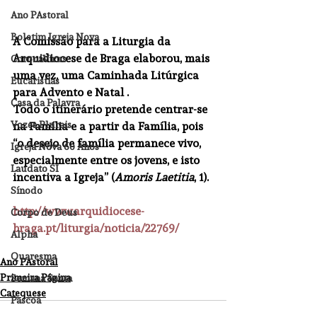
Ano PAstoral
Boletim Igreja Nova
A Comissão para a Liturgia da 
Arquidiocese de Braga elaborou, mais 
CoronaVirus
uma vez, uma Caminhada Litúrgica 
Eucaristias
para Advento e Natal .
Casa da Palavra
Todo o itinerário pretende centrar-se 
Vozes Plurais
na Família e a partir da Família, pois 
“o desejo de família permanece vivo, 
Igreja Nova 60 Anos
especialmente entre os jovens, e isto 
Laudato SI
incentiva a Igreja” (
Amoris Laetitia
, 1).
Sínodo
http://www.arquidiocese-
Corpo de Deus
braga.pt/liturgia/noticia/22769/
Alpha
Quaresma
Ano PAstoral
Primeira Página
Semana Santa
Catequese
Pascoa