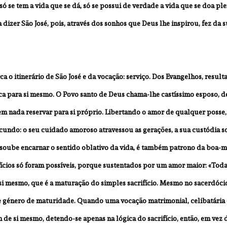
 só se tem a vida que se dá, só se possui de verdade a vida que se doa pl
 dizer São José, pois, através dos sonhos que Deus lhe inspirou, fez da 
o itinerário de São José e da vocação: serviço. Dos Evangelhos, result
ca para si mesmo. O Povo santo de Deus chama-lhe castíssimo esposo, d
m nada reservar para si próprio. Libertando o amor de qualquer posse,
cundo: o seu cuidado amoroso atravessou as gerações, a sua custódia so
e soube encarnar o sentido oblativo da vida, é também patrono da boa-m
ifícios só foram possíveis, porque sustentados por um amor maior: «Toda
i mesmo, que é a maturação do simples sacrifício. Mesmo no sacerdócio
e género de maturidade. Quando uma vocação matrimonial, celibatária o
e si mesmo, detendo-se apenas na lógica do sacrifício, então, em vez de