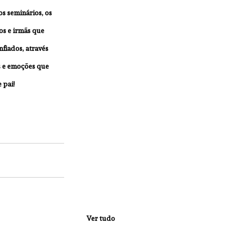
s seminários, os 
os e irmãs que 
fiados, através 
 e emoções que 
 pai!
Ver tudo