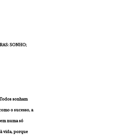
RAS: SONHO; 
. Todos sonham 
 como o sucesso, a 
irem numa só 
 à vida, porque 