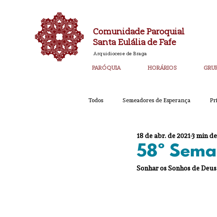
Comunidade Paroquial
Santa Eulália de Fafe
Arquidiocese de Braga
PARÓQUIA
HORÁRIOS
GRU
Todos
Semeadores de Esperança
Pr
18 de abr. de 2021
3 min de
Catequese
Ano PAstoral
Bol
58º Sema
Sonhar os Sonhos de Deus -
Igreja Nova 60 Anos
Laudato SI
Corpo de Deus 2023
Super_Destaq