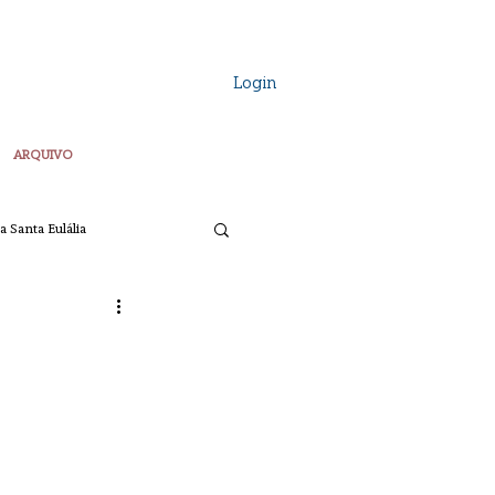
Login
ARQUIVO
a Santa Eulália
Vozes Plurais
ta
Pascoa