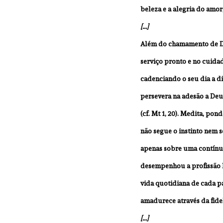
beleza e a alegria do amor,
[...]
Além do chamamento de Deu
serviço pronto e no cuidad
cadenciando o seu dia a dia
persevera na adesão a Deu
(cf. Mt 1, 20). Medita, po
não segue o instinto nem s
apenas sobre uma contínua
desempenhou a profissão hu
vida quotidiana de cada pa
amadurece através da fide
[...]