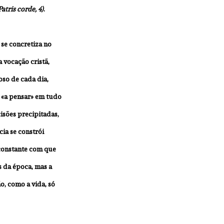
Patris corde, 4)
.
se concretiza no 
 vocação cristã, 
oso de cada dia, 
 «a pensar» em tudo 
isões precipitadas, 
ia se constrói 
constante com que 
s da época, mas a 
o, como a vida, só 