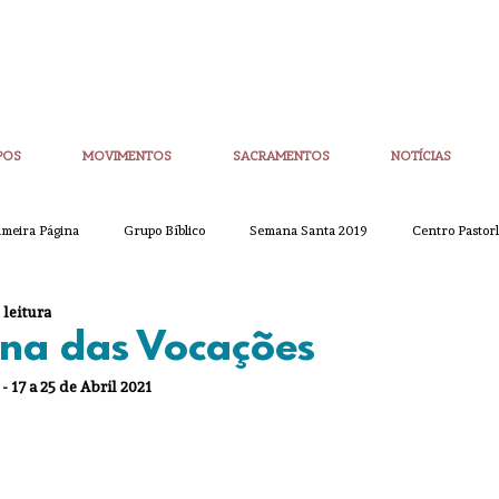
POS
MOVIMENTOS
SACRAMENTOS
NOTÍCIAS
imeira Página
Grupo Bíblico
Semana Santa 2019
Centro Pastorl
 leitura
etim Igreja Nova
CoronaVirus
Eucaristias
Casa da Palavra
na das Vocações
 17 a 25 de Abril 2021
Sínodo
Corpo de Deus
Alpha
Quaresma
Semana San
ue
Partilha
Partilha