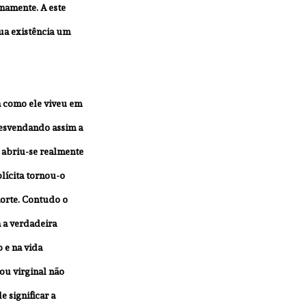
enamente. A este 
sua existência um 
a como ele viveu em 
esvendando assim a 
 abriu-se realmente 
lícita tornou-o 
orte. Contudo o 
 a verdadeira 
 e na vida 
u virginal não 
 significar a 