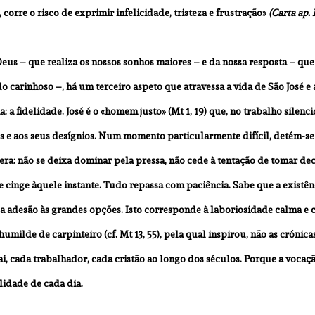
 corre o risco de exprimir infelicidade, tristeza e frustração» 
(Carta ap. 
s – que realiza os nossos sonhos maiores – e da nossa resposta – que 
o carinhoso –, há um terceiro aspeto que atravessa a vida de São José e a
: a fidelidade. José é o «homem justo» (Mt 1, 19) que, no trabalho silenci
s e aos seus desígnios. Num momento particularmente difícil, detém-se
ndera: não se deixa dominar pela pressa, não cede à tentação de tomar dec
e cinge àquele instante. Tudo repassa com paciência. Sabe que a existênc
 adesão às grandes opções. Isto corresponde à laboriosidade calma e 
milde de carpinteiro (cf. Mt 13, 55), pela qual inspirou, não as crónica
i, cada trabalhador, cada cristão ao longo dos séculos. Porque a vocaçã
lidade de cada dia.