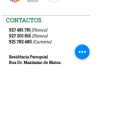
CONTACTOS
927 481 781
[Pároco]
927 201 816
[Pároco]
925 782 480
[Cartório]
Residência Paroquial
Rua Dr. Maximino de Matos
,
81
4820-255
Fafe
paroquiadefafe@gmail.c
om
REDES SOCIAIS
© 2024 por
Paróquia de Santa Eulália de
Fafe