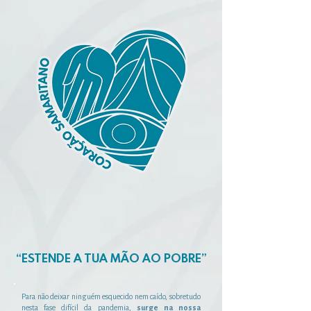
“ESTENDE A TUA MÃO AO POBRE”
Para não deixar ninguém esquecido nem caído, sobretudo
nesta fase difícil da pandemia,
surge na nossa