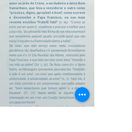
amor ao jeito de Cristo, o verdadeiro e único Bom
Samaritano, que leva a considerar o outro como
“precioso, digno, aprazível e bom”, como escreve
e desenvolve o Papa Francisco, na sua mais
recente encíclica “Fratelli Tutti”
(n. 94): “O amor ao
outro por ser quem é, impelenos a procurar o melhor para
a sua vida. Só cultivando esta forma de nos relacionarmos é
que tornaremos possível aquela amizade social que não
exclui ninguém e a fraternidade aberta a todos”.
De notar que este serviço nasce nesta circunstância
pandémica tão desafiadora e é apresentado formalmente
neste que é o IV Dia Mundial dos Pobres, instituído pelo
Papa Francisco, e que este ano tem como lema “Estende a
tua mão ao pobre” (Sir 7, 32). De facto, como diz o Santo
Padre, na Mensagem que escreve para este dia: “Estender
a mão é um sinal: um sinal que apela imediatamente à
proximidade, à solidariedade, ao amor” (n. 5). Para nós, é
um sinal concreto e um compromisso: que todos possam
ser “bons samaritanos que tomam sobre si a dor dos
fracassos” (FT, 77). Assim sendo, se alguém estiver
interessado em ser e ter um Coração Samaritano que “dê
um passo em frente”.
Ao mesmo tempo, informamos que se alguém precisar de
alguma ajuda urgente ou se conhecer alguma situação
difícil que necessite de ajuda, contacte-nos por aqui:
253599316
–
927481781
–
927201816
–
910273481
–
913049276
ou pelo email
paroquiadefafe@gmail.com
.