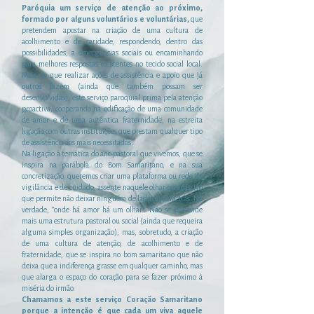
Paróquia um serviço de atenção ao próximo,
formado por alguns voluntários e voluntárias,
que
pretendem apostar na criação de uma cultura de
acolhimento e de caridade, respondendo, dentro das
possibilidades, a emergências sociais ou encaminhando
para melhores respostas existentes no tecido
social local.
Mais do que realizar ações de assistência e apoio que já
outros fazem (ainda que também possam ser
desenvolvidas), este serviço paroquial prima pela atenção
proactiva, cooperando na edificação de uma comunidade
de amor e de uma autêntica fraternidade, na estreita
ligação com outras instituições que prestam qualquer tipo
de assistência aos mais necessitados.
Na ligação à temática do ano pastoral que vivemos, que se
inspira na parábola do Bom Samaritano, e na sua
concretização, queremos criar uma plataforma ou rede de
vigilância e de cuidado, assente naquele olhar compassivo
que permite não deixar ninguém de lado ou para trás. Na
verdade, “onde há amor há um olhar”. Não se pretende
mais uma estrutura pastoral ou social (ainda que requeira
alguma simples organização), mas, sobretudo, a criação
de uma cultura de atenção, de acolhimento e de
fraternidade, que se inspira no bom samaritano que não
deixa que a indiferença grasse em qualquer caminho, mas
que alarga o espaço do coração para se fazer próximo à
miséria do irmão.
Chamamos a este serviço Coração Samaritano
porque a intenção é que cada um viva aquele