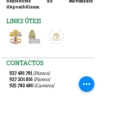
benfeitores do Movimento
disponibilizam.
LINKS ÚTEIS
CONTACTOS
927 481 781
[Pároco]
927 201 816
[Pároco]
925 782 480
[Cartório]
Residência Paroquial
Rua Dr. Maximino de Matos
,
81
4820-255
Fafe
paroquiadefafe@gmail.c
om