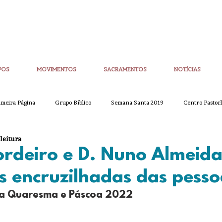
POS
MOVIMENTOS
SACRAMENTOS
NOTÍCIAS
imeira Página
Grupo Bíblico
Semana Santa 2019
Centro Pastorl
 leitura
etim Igreja Nova
CoronaVirus
Eucaristias
Casa da Palavra
ordeiro e D. Nuno Almeid
s encruzilhadas das pesso
Sínodo
Corpo de Deus
Alpha
Quaresma
Semana San
a Quaresma e Páscoa 2022
ue
Partilha
Partilha