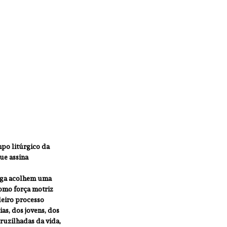
mpo litúrgico da 
ue assina 
raga acolhem uma 
omo força motriz 
deiro processo 
as, dos jovens, dos 
cruzilhadas da vida, 