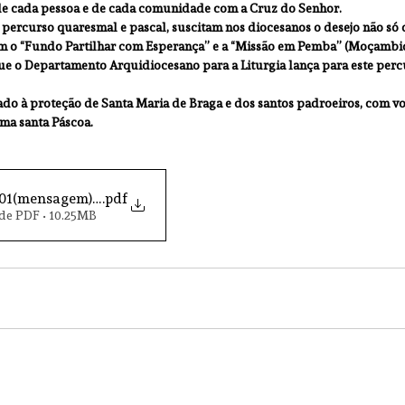
de cada pessoa e de cada comunidade com a Cruz do Senhor.
percurso quaresmal e pascal, suscitam nos diocesanos o desejo não só 
om o “Fundo Partilhar com Esperança” e a “Missão em Pemba” (Moçambi
ue o Departamento Arquidiocesano para a Liturgia lança para este perc
ado à proteção de Santa Maria de Braga e dos santos padroeiros, com v
ma santa Páscoa.
01(mensagem)_pag_esp
.pdf
de PDF • 10.25MB