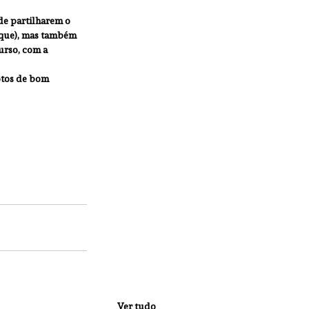
de partilharem o 
que), mas também 
urso, com a 
otos de bom 
Ver tudo