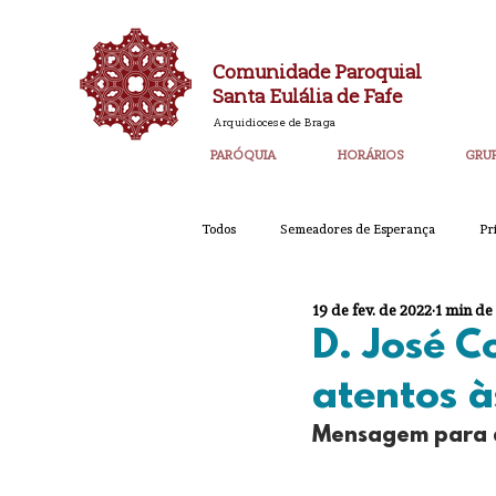
Comunidade Paroquial
Santa Eulália de Fafe
Arquidiocese de Braga
PARÓQUIA
HORÁRIOS
GRU
Todos
Semeadores de Esperança
Pr
19 de fev. de 2022
1 min de
Catequese
Ano PAstoral
Bol
D. José C
atentos à
Igreja Nova 60 Anos
Laudato SI
Mensagem para 
Corpo de Deus 2023
Super_Destaq