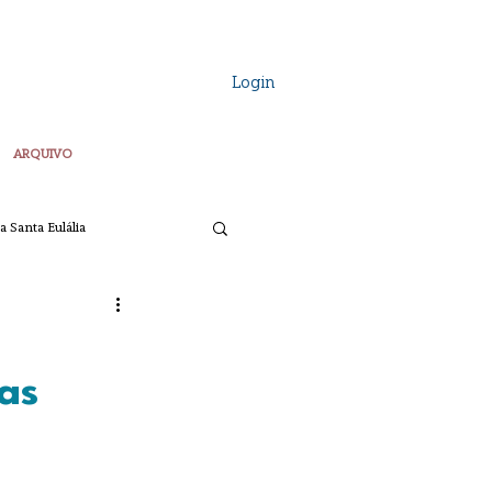
Login
ARQUIVO
a Santa Eulália
Vozes Plurais
a
as
ta
Pascoa