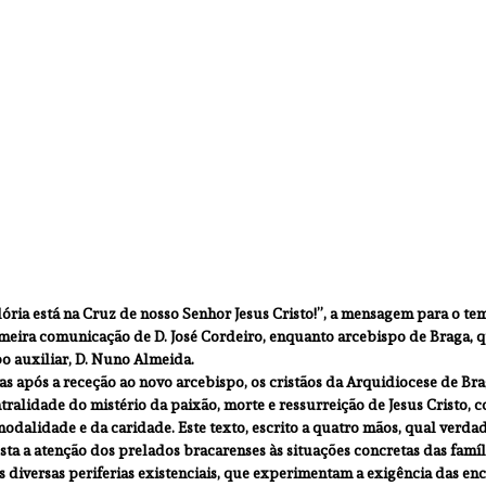
lória está na Cruz de nosso Senhor Jesus Cristo!”, a mensagem para o te
meira comunicação de D. José Cordeiro, enquanto arcebispo de Braga, q
o auxiliar, D. Nuno Almeida.
as após a receção ao novo arcebispo, os cristãos da Arquidiocese de B
ralidade do mistério da paixão, morte e ressurreição de Jesus Cristo, c
sinodalidade e da caridade. Este texto, escrito a quatro mãos, qual verda
esta a atenção dos prelados bracarenses às situações concretas das famíli
is diversas periferias existenciais, que experimentam a exigência das en