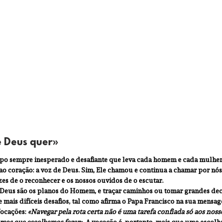
e Deus quer»
o sempre inesperado e desafiante que leva cada homem e cada mulher a
ao coração: a voz de Deus. Sim, Ele chamou e continua a chamar por nós,
es de o reconhecer e os nossos ouvidos de o escutar.
eus são os planos do Homem, e traçar caminhos ou tomar grandes decis
 mais difíceis desafios, tal como afirma o Papa Francisco na sua mensag
ocações: 
«Navegar pela rota certa não é uma tarefa confiada só aos noss
sos que escolhemos fazer».
 A vocação é, portanto, mais que uma escolh