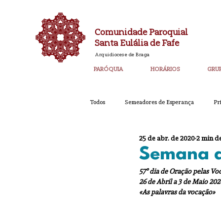
Comunidade Paroquial
Santa Eulália de Fafe
Arquidiocese de Braga
PARÓQUIA
HORÁRIOS
GRU
Todos
Semeadores de Esperança
Pr
25 de abr. de 2020
2 min de
Catequese
Ano PAstoral
Bol
Semana d
57º dia de Oração pelas Vo
26 de Abril a 3 de Maio 202
Igreja Nova 60 Anos
Laudato SI
«As palavras da vocação»
Corpo de Deus 2023
Super_Destaq