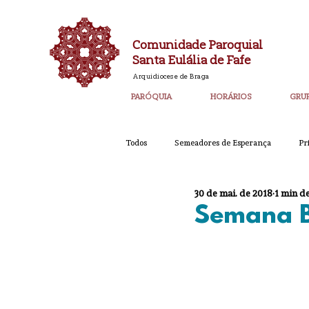
Comunidade Paroquial
Santa Eulália de Fafe
Arquidiocese de Braga
PARÓQUIA
HORÁRIOS
GRU
Todos
Semeadores de Esperança
Pr
30 de mai. de 2018
1 min de
Catequese
Ano PAstoral
Bol
Semana Bí
Igreja Nova 60 Anos
Laudato SI
Corpo de Deus 2023
Super_Destaq