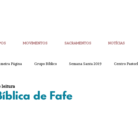
POS
MOVIMENTOS
SACRAMENTOS
NOTÍCIAS
imeira Página
Grupo Bíblico
Semana Santa 2019
Centro Pastorl
 leitura
etim Igreja Nova
CoronaVirus
Eucaristias
Casa da Palavra
blica de Fafe
Sínodo
Corpo de Deus
Alpha
Quaresma
Semana San
ue
Partilha
Partilha