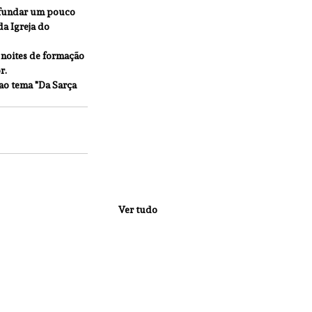
ofundar um pouco 
a Igreja do 
 noites de formação 
r.
ao tema "Da Sarça 
Ver tudo