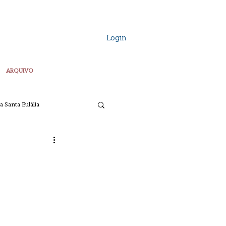
Login
ARQUIVO
a Santa Eulália
Vozes Plurais
ta
Pascoa