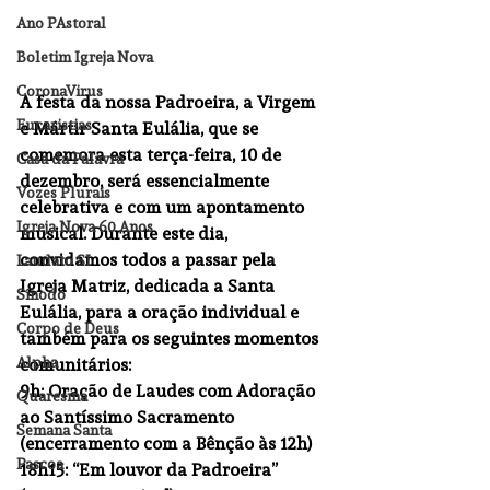
Ano PAstoral
Boletim Igreja Nova
CoronaVirus
A festa da nossa Padroeira, a Virgem 
Eucaristias
e Mártir Santa Eulália, que se 
comemora esta terça-feira, 10 de 
Casa da Palavra
dezembro, será essencialmente 
Vozes Plurais
celebrativa e com um apontamento 
Igreja Nova 60 Anos
musical. Durante este dia, 
convidamos todos a passar pela 
Laudato SI
Igreja Matriz, dedicada a Santa 
Sínodo
Eulália, para a oração individual e 
Corpo de Deus
também para os seguintes momentos 
Alpha
comunitários:
9h: Oração de Laudes com Adoração 
Quaresma
ao Santíssimo Sacramento 
Semana Santa
(encerramento com a Bênção às 12h)
Pascoa
18h15: “Em louvor da Padroeira” 