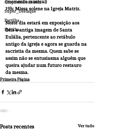
(momento musical)
Corpo de Deus 2023
19h: Missa solene na Igreja Matriz.
Super_Destaque
Partilha
Neste dia estará em exposição aos 
fiéis a antiga imagem de Santa 
Partilha
Eulália, pertencente ao retábulo 
antigo da igreja e agora se guarda na 
sacristia da mesma. Quem sabe se 
assim não se entusiasma alguém que 
queira ajudar num futuro restauro 
da mesma.
Primeira Página
Posts recentes
Ver tudo