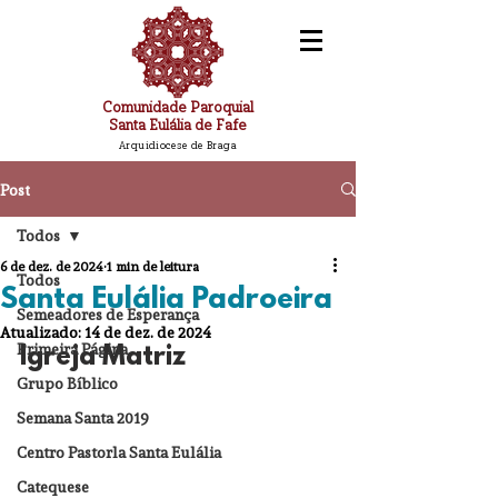
Comunidade Paroquial
Santa Eulália de Fafe
Arquidiocese de Braga
Post
Todos
6 de dez. de 2024
1 min de leitura
Todos
Santa Eulália Padroeira
Semeadores de Esperança
Atualizado:
14 de dez. de 2024
Primeira Página
Igreja Matriz
Grupo Bíblico
Semana Santa 2019
Centro Pastorla Santa Eulália
Catequese