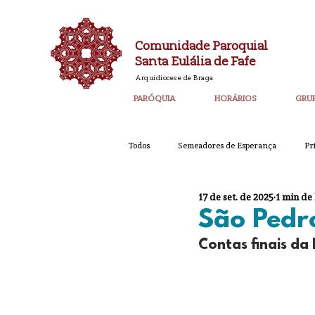
Comunidade Paroquial
Santa Eulália de Fafe
Arquidiocese de Braga
PARÓQUIA
HORÁRIOS
GRU
Todos
Semeadores de Esperança
Pr
17 de set. de 2025
1 min de 
Catequese
Ano PAstoral
Bol
São Pedr
Contas finais da
Igreja Nova 60 Anos
Laudato SI
Corpo de Deus 2023
Super_Destaq