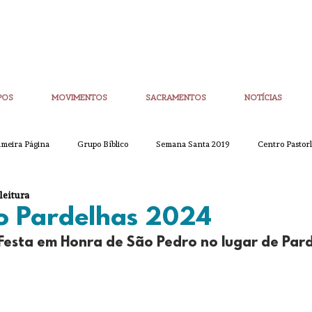
POS
MOVIMENTOS
SACRAMENTOS
NOTÍCIAS
imeira Página
Grupo Bíblico
Semana Santa 2019
Centro Pastorl
leitura
etim Igreja Nova
CoronaVirus
Eucaristias
Casa da Palavra
o Pardelhas 2024
 Festa em Honra de São Pedro no lugar de Pard
Sínodo
Corpo de Deus
Alpha
Quaresma
Semana San
ue
Partilha
Partilha