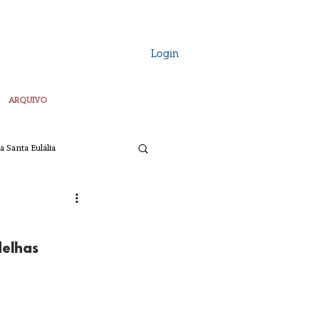
Login
ARQUIVO
a Santa Eulália
Vozes Plurais
elhas 
ta
Pascoa