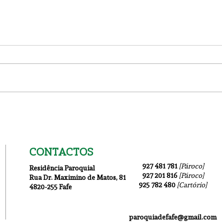
Domingo da Partilha
Fest
202
CONTACTOS
927 481 781
[Pároco]
Residência Paroquial
927 201 816
[Pároco]
Rua Dr. Maximino de Matos
, 81
925 782 480
[Cartório]
4820-255 Fafe
paroquiadefafe@gmail.com