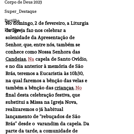
Corpo de Deus 2023
Super_Destaque
Partilha
No domingo, 2 de fevereiro, a Liturgia 
Partilha
da Igreja faz-nos celebrar a 
solenidade da Apresentação de 
Senhor, que, entre nós, também se 
conhece como Nossa Senhora das 
Candeias.
Na
 capela de Santo Ovídio, 
e no dia anterior à memória de São 
Brás, teremos a Eucaristia às 10h30, 
na qual faremos a bênção das velas e 
também a bênção das 
crianças.
No
final desta celebração festiva, que 
substitui a Missa na Igreja Nova, 
realizaremos o já habitual 
lançamento de “rebuçados de São 
Brás” desde o  varandim da capela. Da 
parte da tarde, a comunidade de 