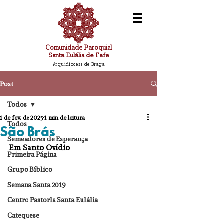
Comunidade Paroquial
Santa Eulália de Fafe
Arquidiocese de Braga
Post
Todos
1 de fev. de 2025
1 min de leitura
Todos
São Brás
Semeadores de Esperança
Em Santo Ovídio
Primeira Página
Grupo Bíblico
Semana Santa 2019
Centro Pastorla Santa Eulália
Catequese