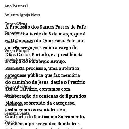
Ano PAstoral
Boletim Igreja Nova
CoronaVirus
A Procissão dos Santos Passos de Fafe 
Eucaristias
decorre na tarde de 8 de março, que é 
o III Domingo da Quaresma. Este ano 
Casa da Palavra
as três pregações estão a cargo do 
Vozes Plurais
Diác. Carlos Furtado, e a presidência 
Igreja Nova 60 Anos
a cargo do Pe. Sérgio Araújo.
Para esta procissão, uma autêntica 
Laudato SI
catequese pública que faz memória 
Sínodo
do caminho de Jesus, desde o Pretório 
Corpo de Deus
até ao Calvário, contamos com 
Alpha
colaboração de centenas de figurados 
bíblicos, sobretudo da catequese, 
Quaresma
assim como os escuteiros e a 
Semana Santa
Confraria do Santíssimo Sacramento. 
Pascoa
Também a presença dos Bombeiros 