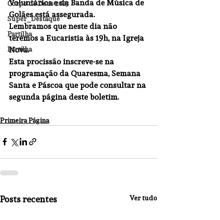
Voluntários e da Banda de Música de 
Corpo de Deus 2023
Golães está assegurada.
Super_Destaque
Lembramos que neste dia não 
Partilha
teremos a Eucaristia às 19h, na Igreja 
Nova.
Partilha
Esta procissão inscreve-se na 
programação da Quaresma, Semana 
Santa e Páscoa que pode consultar na 
segunda página deste boletim.
Primeira Página
Posts recentes
Ver tudo