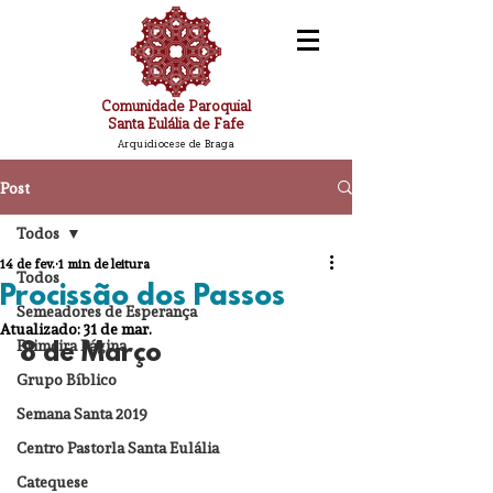
Comunidade Paroquial
Santa Eulália de Fafe
Arquidiocese de Braga
Post
Todos
14 de fev.
1 min de leitura
Todos
Procissão dos Passos
Semeadores de Esperança
Atualizado:
31 de mar.
Primeira Página
8 de Março
Grupo Bíblico
Semana Santa 2019
Centro Pastorla Santa Eulália
Catequese