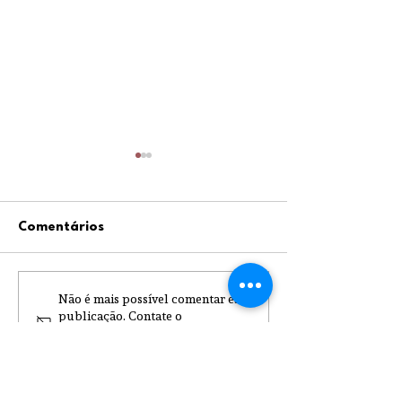
Comentários
Igreja Nova 19 Julho
Não é mais possível comentar esta
1ª Inscrição na
publicação. Contate o
Catequese
proprietário do site para mais
informações.