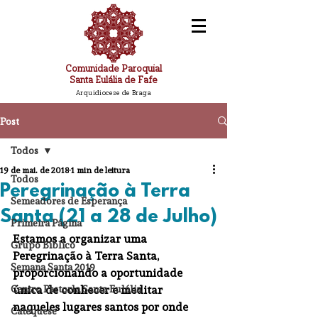
Comunidade Paroquial
Santa Eulália de Fafe
Arquidiocese de Braga
Post
Todos
19 de mai. de 2018
1 min de leitura
Todos
Peregrinação à Terra
Semeadores de Esperança
Santa (21 a 28 de Julho)
Primeira Página
Estamos a organizar uma 
Grupo Bíblico
Peregrinação à Terra Santa, 
Semana Santa 2019
proporcionando a oportunidade 
Centro Pastorla Santa Eulália
única de conhecer e meditar 
naqueles lugares santos por onde 
Catequese