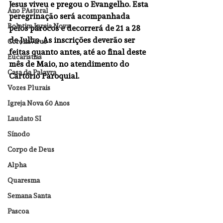
Jesus viveu e pregou o Evangelho. Esta 
Ano PAstoral
peregrinação será acompanhada 
Boletim Igreja Nova
pelos párocos e decorrerá de 21 a 28 
de Julho. As inscrições deverão ser 
CoronaVirus
feitas quanto antes, até ao final deste 
Eucaristias
mês de Maio, no atendimento do 
Casa da Palavra
Cartório Paroquial. 
Vozes Plurais
Igreja Nova 60 Anos
Laudato SI
Sínodo
Corpo de Deus
Alpha
Quaresma
Semana Santa
Pascoa